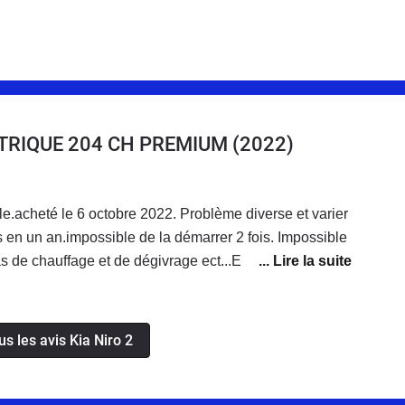
ECTRIQUE 204 CH PREMIUM
(2022)
le.acheté le 6 octobre 2022. Problème diverse et varier
 en un an.impossible de la démarrer 2 fois. Impossible
 an !!!Impossible d'avoir un véhicule de remplacement
ervice après vente de la marque est déplorable. nous
é un véhicule d'une valeur de 50k€ et après
us les avis Kia Niro 2
ssé à la direction de Kia France est resté lettre morte.