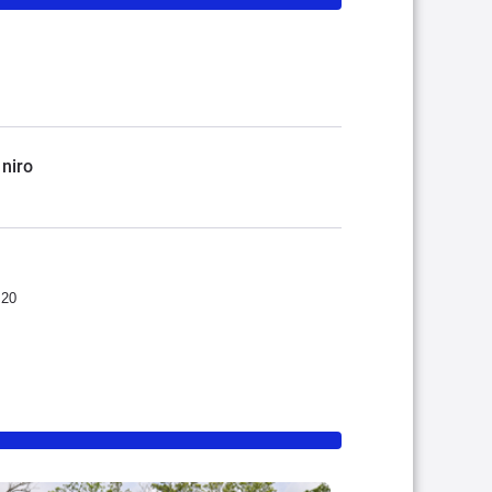
niro
:20