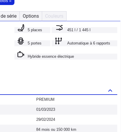
hotos
»
de série
Options
Couleurs
5 places
451 l / 1 445 l
5 portes
Automatique à 6 rapports
Hybride essence électrique
PREMIUM
01/03/2023
29/02/2024
84 mois ou 150 000 km