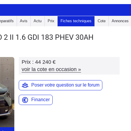
paratifs
Avis
Actu
Prix
Fiches techniques
Cote
Annonces
O 2
II 1.6 GDI 183 PHEV 30AH
Prix :
44 240 €
voir la cote en occasion
»
Poser votre question sur le forum
Financer