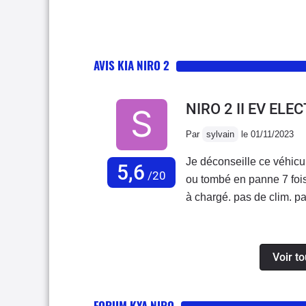
AVIS KIA NIRO 2
NIRO 2 II EV EL
Par
sylvain
le 01/11/2023
Je déconseille ce véhicu
5,6
/20
ou tombé en panne 7 fois
à chargé. pas de clim. pas de chauffage et de dégivrage ect...Elle à passé
141jours au garage en un
pour nous dépanner. Le s
somme juste bon à achet
Voir to
basta.Notre courrier adre
FORUM KYA NIRO