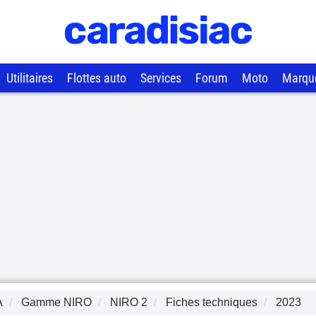
Utilitaires
Flottes auto
Services
Forum
Moto
Marqu
A
Gamme
NIRO
NIRO 2
Fiches techniques
2023