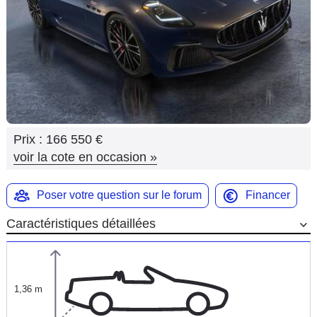
Flottes
Auto
Services
Forum
Prix :
166 550 €
Moto
voir la cote en occasion
»
Marques
Poser votre question sur le forum
Financer
Caractéristiques détaillées
1,36 m