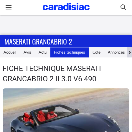
Connexion / Inscription
MASERATI GRANCABRIO 2
Accueil
Accueil
Avis
Actu
Fiches techniques
Cote
Annonces
Actu
FICHE TECHNIQUE MASERATI
Essais
GRANCABRIO 2
II 3.0 V6 490
Guide
d'achat
Electriques
Utilitaires