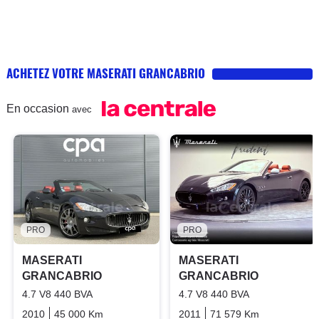
ACHETEZ VOTRE MASERATI GRANCABRIO
En occasion
avec
PRO
PRO
MASERATI
MASERATI
GRANCABRIO
GRANCABRIO
4.7 V8 440 BVA
4.7 V8 440 BVA
2010
45 000 Km
Automatique
Essence
2011
71 579 Km
Automatiq