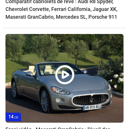
Comparatif cabriolets de rêve : Audi R8 Spyder,
Chevrolet Corvette, Ferrari California, Jaguar XK,
Maserati GranCabrio, Mercedes SL, Porsche 911
14
/20