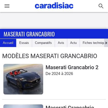
Connexion / Inscription
MASERATI GRANCABRIO
Accueil
Accueil
Essais
Comparatifs
Avis
Actu
Fiches technique
Actu
MODÈLES MASERATI GRANCABRIO
Essais
Maserati Grancabrio 2
Guide
De 2024 à 2026
d'achat
Electriques
Utilitaires
Maserati Grancabrio