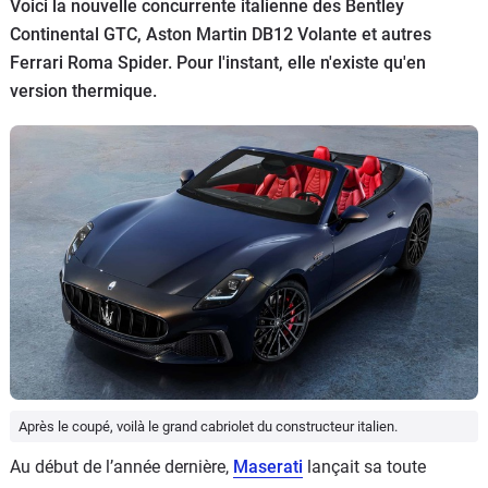
Voici la nouvelle concurrente italienne des Bentley
Flottes
Continental GTC, Aston Martin DB12 Volante et autres
Auto
Ferrari Roma Spider. Pour l'instant, elle n'existe qu'en
version thermique.
Services
Forum
Moto
Marques
Après le coupé, voilà le grand cabriolet du constructeur italien.
Au début de l’année dernière,
Maserati
lançait sa toute