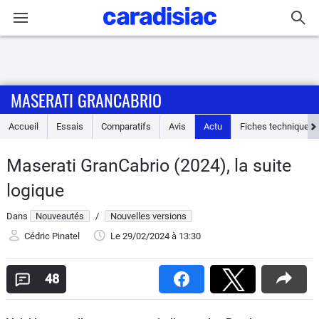
Connexion / Inscription
MASERATI GRANCABRIO
Accueil
Accueil
Essais
Comparatifs
Avis
Actu
Fiches techniques
Actu
Maserati GranCabrio (2024), la suite
Essais
logique
Guide
Dans
Nouveautés
/
Nouvelles versions
d'achat
Cédric Pinatel
Le 29/02/2024
à 13:30
Electriques
48
Utilitaires