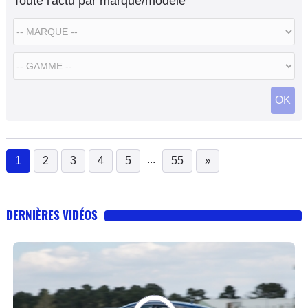
Toute l'actu par marque/modèle
OK
...
1
2
3
4
5
55
»
(current)
DERNIÈRES VIDÉOS