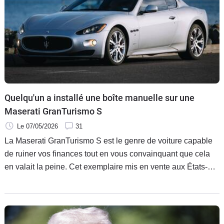
plan stratégique crucial.
Quelqu'un a installé une boîte manuelle sur une
Maserati GranTurismo S
Le 07/05/2026
31
La Maserati GranTurismo S est le genre de voiture capable
de ruiner vos finances tout en vous convainquant que cela
en valait la peine. Cet exemplaire mis en vente aux États-
Unis ajoute même une boîte manuelle, un détail que
Maserati n’a jamais osé proposer d’usine. De quoi
transformer un élégant coupé italien en très mauvaise idée
absolument irrésistible.