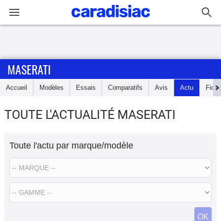
Connexion / Inscription
MASERATI
Accueil
Accueil
Modèles
Essais
Comparatifs
Avis
Actu
Fich
Actu
TOUTE L'ACTUALITÉ MASERATI
Essais
Toute l'actu par marque/modèle
Guide
d'achat
Electriques
Utilitaires
OK