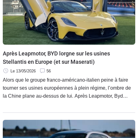
Après Leapmotor, BYD lorgne sur les usines
Stellantis en Europe (et sur Maserati)
Le 13/05/2026
56
Alors que le groupe franco-américano-italien peine à faire
tourner ses usines européennes à plein régime, l’ombre de
la Chine plane au-dessus de lui. Après Leapmotor, Byd
avance ses pions avec une ambition claire : racheter plutôt
que partager. Entre la volonté de sa patronne Stella Li de
s’offrir des capacités de production prêtes à l’emploi et son
intérêt affiché pour le prestige de Maserati, Stellantis joue
une partition serrée, à quelques jours de l’annonce de son