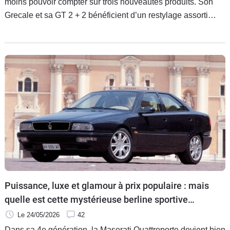
moins pouvoir compter sur trois nouveautés produits. Son
Grecale et sa GT 2 + 2 bénéficient d’un restylage assorti
d’améliorations techniques. Deux autres modèles doivent
arriver d’ici la fin de la décennie, mais embarqueront-ils de la
technologie chinoise ?
Puissance, luxe et glamour à prix populaire : mais
quelle est cette mystérieuse berline sportive
italienne ?
Le 24/05/2026
42
Dans sa 4e génération, la Maserati Quattroporte devient bien