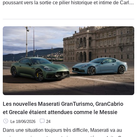
poussant vers la sortie ce pilier historique et intime de Carlos
'Tavares, le géant automobile acte une reprise en main
italienne. Face à un actionnariat français affaibli par les
pertes de 2025, le clan transalpin de John Elkann vient
définitivement de verrouiller les postes-clés d’un empire qui
compte pourtant trois marques tricolores. Coulisses d’une
éviction éminemment politique.
Les nouvelles Maserati GranTurismo, GranCabrio
et Grecale étaient attendues comme le Messie
Le 18/06/2026
24
Dans une situation toujours très difficile, Maserati va au