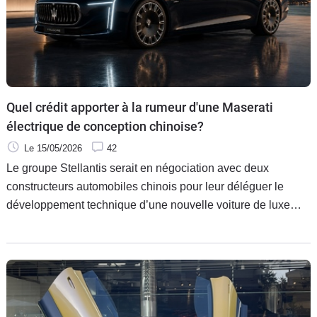
Quel crédit apporter à la rumeur d'une Maserati
électrique de conception chinoise?
Le 15/05/2026
42
Le groupe Stellantis serait en négociation avec deux
constructeurs automobiles chinois pour leur déléguer le
développement technique d’une nouvelle voiture de luxe
électrifiée, vendue chez nous sous le badge Maserati et
simplement « habillée » par les designers de la marque au
trident. Une telle stratégie nous paraît absolument
inconcevable compte tenu de l’histoire récente de Maserati.