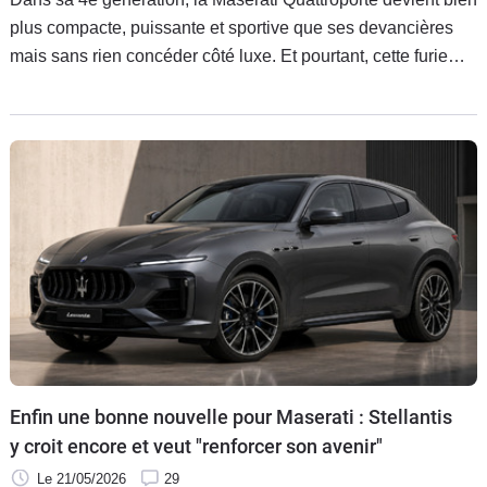
plus compacte, puissante et sportive que ses devancières
mais sans rien concéder côté luxe. Et pourtant, cette furie
familiale ne coûte pas bien cher : dès 17 000 €. Evidemment,
tout n’est pas rose, mais l’engin est bien plus fiable qu’on ne
le dit.
Enfin une bonne nouvelle pour Maserati : Stellantis
y croit encore et veut "renforcer son avenir"
Le 21/05/2026
29