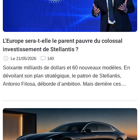
L’Europe sera-t-elle le parent pauvre du colossal
investissement de Stellantis ?
Le 21/05/2026
140
Soixante milliards de dollars et 60 nouveaux modèles. En
dévoilant son plan stratégique, le patron de Stellantis,
Antonio Filosa, déborde d’ambition. Mais derrière ces
chiffres monumentaux, une réalité plus sombre se dessine
peut-être pour le Vieux Continent, avec des marges au
rabais, des usines partagées et des marques reléguées au
second plan. L’Europe automobile est-elle en train de
sacrifier son avenir au profit du rêve américain ?