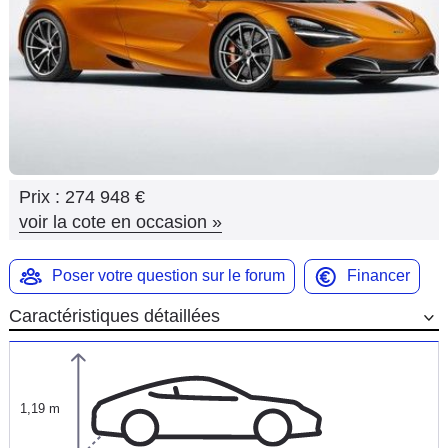
Flottes
Auto
Services
Forum
Prix :
274 948 €
Moto
voir la cote en occasion
»
Marques
Poser votre question sur le forum
Financer
Caractéristiques détaillées
1,19 m