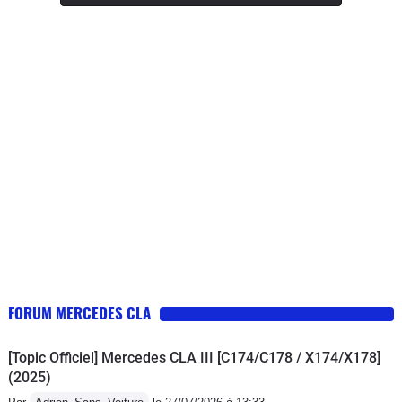
destination particulière simplement me
balader avec tellement c'est un plaisir
de le conduireLe nouvel intérieur
Mercedes avec la grande et longue
dalle pour écran est superbe ,
l'intérieur ambiante light également (en
option), je dispose du parktronic mais
honnêtement je m'en sert rarement
(stationnement automatique)La boite
de vitesse double embrayage est très
réactive comparé à mon précédent
CLA c'est le gros plus avec la caméra
de recul qui s'ouvre instantanément
FORUM MERCEDES CLA
lorsqu'on passe la marche arrièreLa
sonorité du moteur est juste comme il
[Topic Officiel] Mercedes CLA III [C174/C178 / X174/X178]
faut en sport + les clapets s'ouvre et on
(2025)
a droit à des mélodieux pop & bang