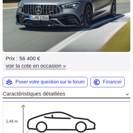
Flottes
Auto
Services
Forum
Prix :
56 400 €
Moto
voir la cote en occasion
»
Marques
Poser votre question sur le forum
Financer
Caractéristiques détaillées
1,44 m