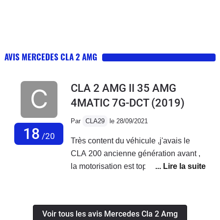
AVIS MERCEDES CLA 2 AMG
CLA 2 AMG II 35 AMG
4MATIC 7G-DCT
(2019)
Par
CLA29
le 28/09/2021
18
/20
Très content du véhicule ,j'avais le
CLA 200 ancienne génération avant ,
la motorisation est top pour un petit
2.0L , les 4 roues motrices en 19
pouces assurent une tenue de route
incroyable.Je me surprend à le sortir
Voir tous les avis Mercedes Cla 2 Amg
régulièrement pour rouler 1H sans