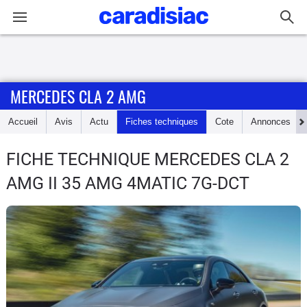
Connexion / Inscription
MERCEDES CLA 2 AMG
Accueil
Accueil
Avis
Actu
Fiches techniques
Cote
Annonces
Actu
FICHE TECHNIQUE MERCEDES CLA 2
Essais
AMG
II 35 AMG 4MATIC 7G-DCT
Guide
d'achat
Electriques
Utilitaires