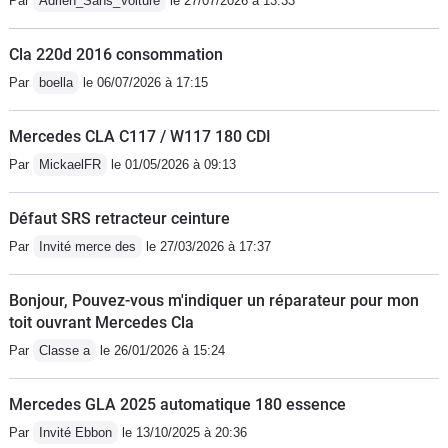
Par
Adrien_Sans_Voiture
le 27/07/2026 à 13:33
J'ai pu faire 5 000km d'autoroute , elle
offre un confort parfait , c'est bien le
Cla 220d 2016 consommation
seul véhicule qui ne me donne pas
Par
boella
le 06/07/2026 à 17:15
envie d'arriver à destinationJ'ai
changé la calandre que je trouvais trop
Mercedes CLA C117 / W117 180 CDI
chargée pour la panaméricana de
Par
MickaelFR
le 01/05/2026 à 09:13
série sur la CLA 45,qui lui donne un
look plus agressif
Défaut SRS retracteur ceinture
Par
Invité merce des
le 27/03/2026 à 17:37
Bonjour, Pouvez-vous m'indiquer un réparateur pour mon
toit ouvrant Mercedes Cla
Par
Classe a
le 26/01/2026 à 15:24
Mercedes GLA 2025 automatique 180 essence
Par
Invité Ebbon
le 13/10/2025 à 20:36