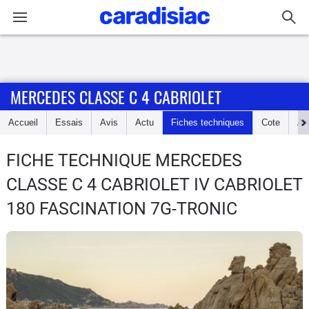
Connexion / Inscription
MERCEDES CLASSE C 4 CABRIOLET
Accueil
Accueil
Essais
Avis
Actu
Fiches techniques
Cote
An
Actu
FICHE TECHNIQUE MERCEDES
Essais
CLASSE C 4 CABRIOLET
IV CABRIOLET
Guide
180 FASCINATION 7G-TRONIC
d'achat
Electriques
Utilitaires