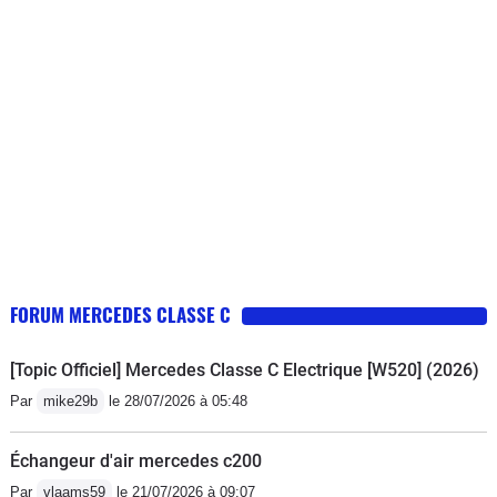
pour Mercedes il s'agit d'un véhicule âgé 🤣 pour le
moment je suis un cas isolé espérons que ce
constructeur premium va reconnaître sa responsabilité
FORUM MERCEDES CLASSE C
[Topic Officiel] Mercedes Classe C Electrique [W520] (2026)
Par
mike29b
le 28/07/2026 à 05:48
Échangeur d'air mercedes c200
Par
vlaams59
le 21/07/2026 à 09:07