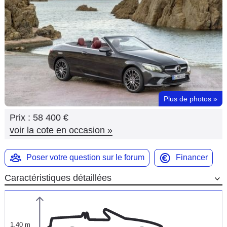
Flottes
Auto
Services
Forum
Plus de photos
»
Moto
Prix :
58 400 €
Marques
voir la cote en occasion
»
Poser votre question sur le forum
Financer
Caractéristiques détaillées
1,40 m