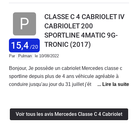
petite route au soleil. Très bonne autoroutière aussi qui
avale les kilomètres sans fatigue. Par contre il faut
CLASSE C 4 CABRIOLET IV
oublier le coté pratique. Accès au coffre, places arrière
CABRIOLET 200
inconfortables. Mais ce n'est pas vraiment fait pour ca.
SPORTLINE 4MATIC 9G-
Fiabilité dans la moyenne sans plus.
15,4
TRONIC
(2017)
/20
Par
Pulman
le 10/08/2022
Bonjour, Je possède un cabriolet Mercedes classe c
sportline depuis plus de 4 ans véhicule agréable à
conduire jusqu'au jour du 31 juillet j'étais sur autoroute
ma direction c'est complètement bloqué plus le moyen
de tourner le volant,heureusement que j'ai garder mon
sang froid je me suis arrêté sur la bande d'arrêt
Voir tous les avis Mercedes Classe C 4 Cabriolet
d'urgence et appeler les secours . Le véhicule a été
remorqué dans la concession Mercedes la plus proche
, je tiens à préciser que ce véhicule a que 10 000 km