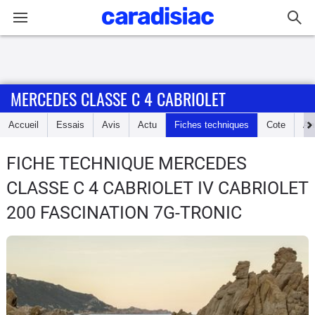
Connexion / Inscription
MERCEDES CLASSE C 4 CABRIOLET
Accueil
Accueil
Essais
Avis
Actu
Fiches techniques
Cote
An
Actu
FICHE TECHNIQUE MERCEDES
Essais
CLASSE C 4 CABRIOLET
IV CABRIOLET
Guide
200 FASCINATION 7G-TRONIC
d'achat
Electriques
Utilitaires