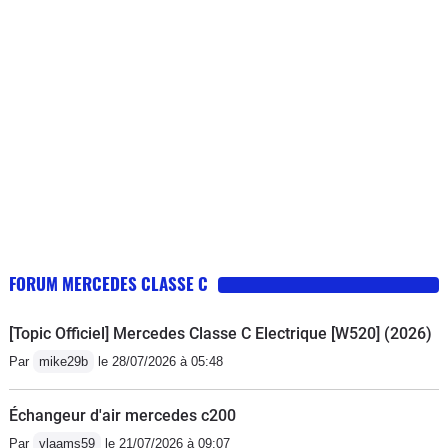
pour Mercedes il s'agit d'un véhicule âgé 🤣 pour le
moment je suis un cas isolé espérons que ce
constructeur premium va reconnaître sa responsabilité
FORUM MERCEDES CLASSE C
[Topic Officiel] Mercedes Classe C Electrique [W520] (2026)
Par
mike29b
le 28/07/2026 à 05:48
Échangeur d'air mercedes c200
Par
vlaams59
le 21/07/2026 à 09:07