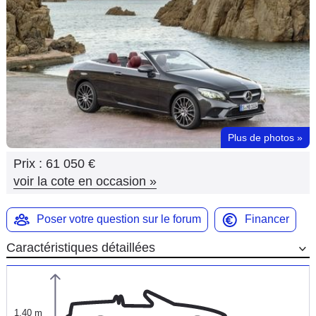
Flottes
Auto
Services
Forum
Plus de photos
»
Moto
Prix :
61 050 €
Marques
voir la cote en occasion
»
Poser votre question sur le forum
Financer
Caractéristiques détaillées
1,40 m