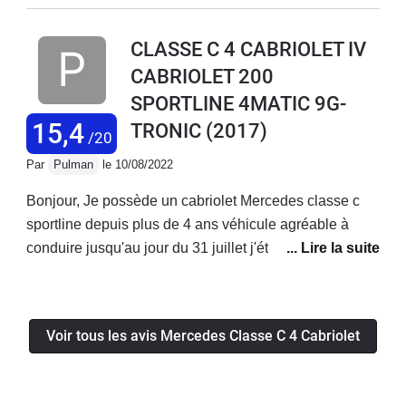
petite route au soleil. Très bonne autoroutière aussi qui
avale les kilomètres sans fatigue. Par contre il faut
CLASSE C 4 CABRIOLET IV
oublier le coté pratique. Accès au coffre, places arrière
CABRIOLET 200
inconfortables. Mais ce n'est pas vraiment fait pour ca.
SPORTLINE 4MATIC 9G-
Fiabilité dans la moyenne sans plus.
15,4
TRONIC
(2017)
/20
Par
Pulman
le 10/08/2022
Bonjour, Je possède un cabriolet Mercedes classe c
sportline depuis plus de 4 ans véhicule agréable à
conduire jusqu'au jour du 31 juillet j'étais sur autoroute
ma direction c'est complètement bloqué plus le moyen
de tourner le volant,heureusement que j'ai garder mon
sang froid je me suis arrêté sur la bande d'arrêt
Voir tous les avis Mercedes Classe C 4 Cabriolet
d'urgence et appeler les secours . Le véhicule a été
remorqué dans la concession Mercedes la plus proche
, je tiens à préciser que ce véhicule a que 10 000 km