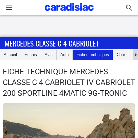
Connexion / Inscription
MERCEDES CLASSE C 4 CABRIOLET
Accueil
Accueil
Essais
Avis
Actu
Fiches techniques
Cote
An
Actu
FICHE TECHNIQUE MERCEDES
Essais
CLASSE C 4 CABRIOLET
IV CABRIOLET
Guide
200 SPORTLINE 4MATIC 9G-TRONIC
d'achat
Electriques
Utilitaires