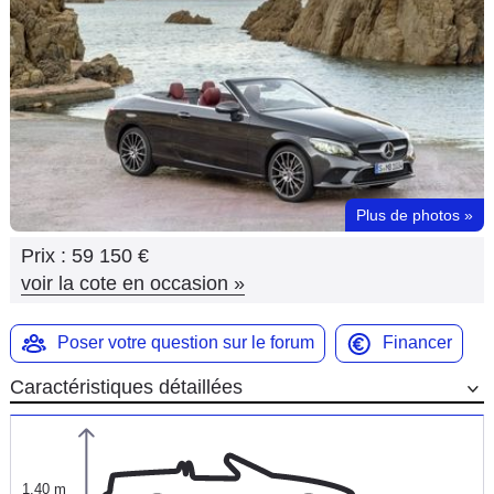
Flottes
Auto
Services
Forum
Plus de photos
»
Moto
Prix :
59 150 €
Marques
voir la cote en occasion
»
Poser votre question sur le forum
Financer
Caractéristiques détaillées
1,40 m