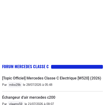
pour Mercedes il s'agit d'un véhicule âgé 🤣 pour le
moment je suis un cas isolé espérons que ce
constructeur premium va reconnaître sa responsabilité
FORUM MERCEDES CLASSE C
[Topic Officiel] Mercedes Classe C Electrique [W520] (2026)
Par
mike29b
le 28/07/2026 à 05:48
Échangeur d'air mercedes c200
Par
vlaams59
le 21/07/2026 à 09:07