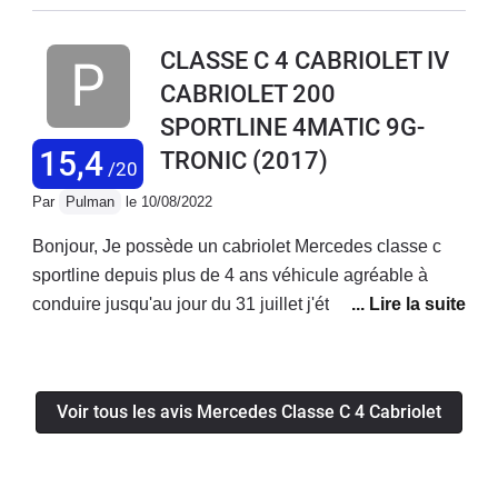
petite route au soleil. Très bonne autoroutière aussi qui
avale les kilomètres sans fatigue. Par contre il faut
CLASSE C 4 CABRIOLET IV
oublier le coté pratique. Accès au coffre, places arrière
CABRIOLET 200
inconfortables. Mais ce n'est pas vraiment fait pour ca.
SPORTLINE 4MATIC 9G-
Fiabilité dans la moyenne sans plus.
15,4
TRONIC
(2017)
/20
Par
Pulman
le 10/08/2022
Bonjour, Je possède un cabriolet Mercedes classe c
sportline depuis plus de 4 ans véhicule agréable à
conduire jusqu'au jour du 31 juillet j'étais sur autoroute
ma direction c'est complètement bloqué plus le moyen
de tourner le volant,heureusement que j'ai garder mon
sang froid je me suis arrêté sur la bande d'arrêt
Voir tous les avis Mercedes Classe C 4 Cabriolet
d'urgence et appeler les secours . Le véhicule a été
remorqué dans la concession Mercedes la plus proche
, je tiens à préciser que ce véhicule a que 10 000 km