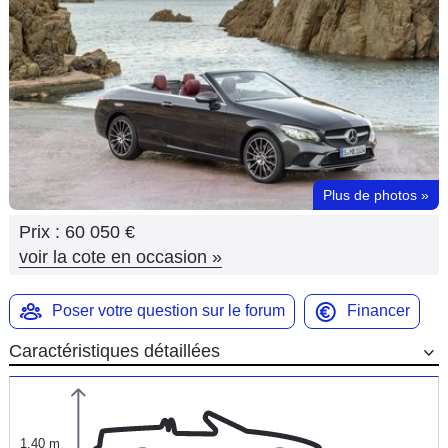
Flottes
Auto
Services
Forum
Plus de photos
»
Moto
Prix :
60 050 €
Marques
voir la cote en occasion
»
Poser votre question sur le forum
Financer
Caractéristiques détaillées
1,40 m