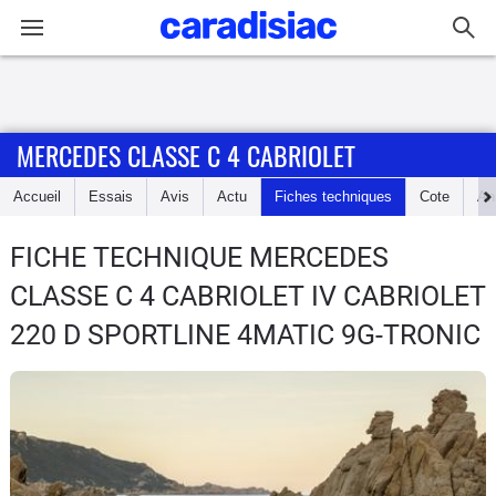
Connexion / Inscription
MERCEDES CLASSE C 4 CABRIOLET
Accueil
Accueil
Essais
Avis
Actu
Fiches techniques
Cote
An
Actu
FICHE TECHNIQUE MERCEDES
Essais
CLASSE C 4 CABRIOLET
IV CABRIOLET
Guide
220 D SPORTLINE 4MATIC 9G-TRONIC
d'achat
Electriques
Utilitaires