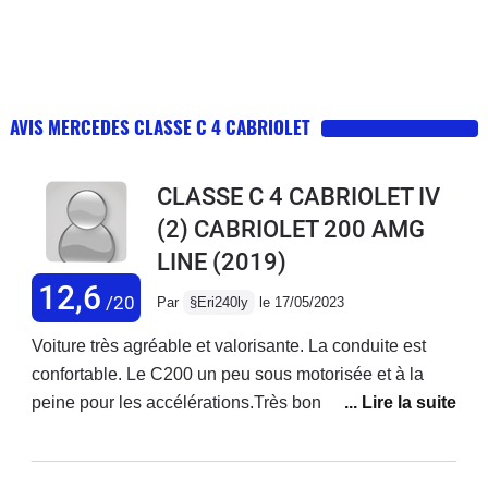
AVIS MERCEDES CLASSE C 4 CABRIOLET
CLASSE C 4 CABRIOLET IV
(2) CABRIOLET 200 AMG
LINE
(2019)
12,6
/20
Par
§Eri240ly
le 17/05/2023
Voiture très agréable et valorisante. La conduite est
confortable. Le C200 un peu sous motorisée et à la
peine pour les accélérations.Très bonne finition.La
finition est très bonne. Idéale pour les promenades sur
petite route au soleil. Très bonne autoroutière aussi qui
avale les kilomètres sans fatigue. Par contre il faut