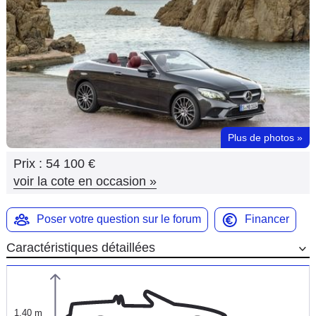
Flottes
Auto
Services
Forum
Plus de photos
»
Moto
Prix :
54 100 €
Marques
voir la cote en occasion
»
Poser votre question sur le forum
Financer
Caractéristiques détaillées
1,40 m