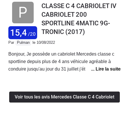
CLASSE C 4 CABRIOLET IV
oublier le coté pratique. Accès au coffre, places arrière
CABRIOLET 200
inconfortables. Mais ce n'est pas vraiment fait pour ca.
SPORTLINE 4MATIC 9G-
Fiabilité dans la moyenne sans plus.
15,4
TRONIC
(2017)
/20
Par
Pulman
le 10/08/2022
Bonjour, Je possède un cabriolet Mercedes classe c
sportline depuis plus de 4 ans véhicule agréable à
conduire jusqu'au jour du 31 juillet j'étais sur autoroute
ma direction c'est complètement bloqué plus le moyen
de tourner le volant,heureusement que j'ai garder mon
sang froid je me suis arrêté sur la bande d'arrêt
Voir tous les avis Mercedes Classe C 4 Cabriolet
d'urgence et appeler les secours . Le véhicule a été
remorqué dans la concession Mercedes la plus proche
, je tiens à préciser que ce véhicule a que 10 000 km
pour Mercedes il s'agit d'un véhicule âgé 🤣 pour le
moment je suis un cas isolé espérons que ce