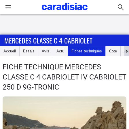
Connexion / Inscription
MERCEDES CLASSE C 4 CABRIOLET
Accueil
Accueil
Essais
Avis
Actu
Fiches techniques
Cote
An
Actu
FICHE TECHNIQUE MERCEDES
Essais
CLASSE C 4 CABRIOLET
IV CABRIOLET
Guide
250 D 9G-TRONIC
d'achat
Electriques
Utilitaires