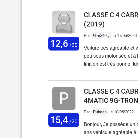
CLASSE C 4 CABR
(2019)
Par
§Eri240ly
le 17/05/2023
12,6
/20
Voiture très agréable et 
peu sous motorisée et à l
finition est très bonne. I
Très bonne autoroutière a
faut oublier le coté prati
ce n'est pas vraiment fai
CLASSE C 4 CABR
4MATIC 9G-TRON
Par
Pulman
le 10/08/2022
15,4
/20
Bonjour, Je possède un c
ans véhicule agréable à c