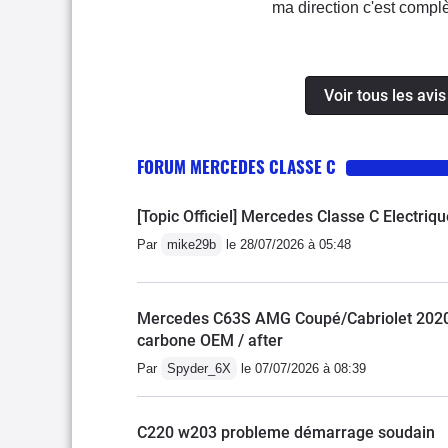
ma direction c'est compl
volant,heureusement que j
bande d'arrêt d'urgence 
dans la concession Merce
Voir tous les avi
véhicule a que 10 000 km
moment je suis un cas i
FORUM MERCEDES CLASSE C
reconnaître sa responsab
[Topic Officiel] Mercedes Classe C Electriq
Par
mike29b
le 28/07/2026 à 05:48
Mercedes C63S AMG Coupé/Cabriolet 2020 
carbone OEM / after
Par
Spyder_6X
le 07/07/2026 à 08:39
C220 w203 probleme démarrage soudain