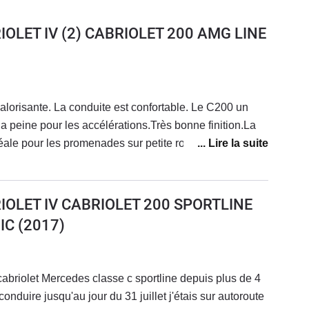
IOLET IV (2) CABRIOLET 200 AMG LINE
valorisante. La conduite est confortable. Le C200 un
a peine pour les accélérations.Très bonne finition.La
déale pour les promenades sur petite route au soleil.
ussi qui avale les kilomètres sans fatigue. Par contre il
que. Accès au coffre, places arrière inconfortables. Mais
t pour ca. Fiabilité dans la moyenne sans plus.
IOLET IV CABRIOLET 200 SPORTLINE
IC
(2017)
abriolet Mercedes classe c sportline depuis plus de 4
onduire jusqu'au jour du 31 juillet j'étais sur autoroute