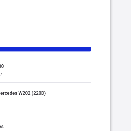
00
07
Mercedes W202 (220D)
es