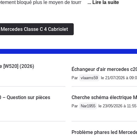
ètement bloqué plus le moyen de tourner le
'ai garder mon sang froid je me suis arrêté sur la
et appeler les secours . Le véhicule a été remorqué
des la plus proche , je tiens à préciser que ce
s Mercedes Classe C 4 Cabriolet
 pour Mercedes il s'agit d'un véhicule âgé 🤣 pour le
solé espérons que ce constructeur premium va
ilité
ue [W520] (2026)
Échangeur d'air mercedes c2
Par
vlaams59
le 21/07/2026 à 09:
– Question sur pièces
Cherche schéma électrique 
Par
Nar1955
le 23/05/2026 à 11:55
Problème phares led Merced