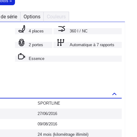
hotos
»
de série
Options
Couleurs
4 places
360 l / NC
2 portes
Automatique à 7 rapports
Essence
SPORTLINE
27/06/2016
09/08/2016
24 mois (kilométrage illimité)