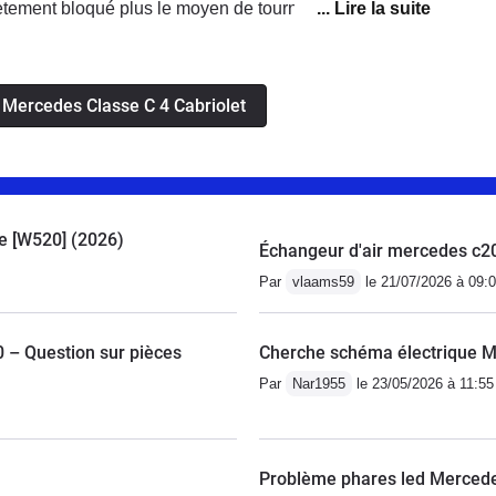
ètement bloqué plus le moyen de tourner le
'ai garder mon sang froid je me suis arrêté sur la
et appeler les secours . Le véhicule a été remorqué
des la plus proche , je tiens à préciser que ce
s Mercedes Classe C 4 Cabriolet
 pour Mercedes il s'agit d'un véhicule âgé 🤣 pour le
solé espérons que ce constructeur premium va
ilité
ue [W520] (2026)
Échangeur d'air mercedes c2
Par
vlaams59
le 21/07/2026 à 09:
– Question sur pièces
Cherche schéma électrique 
Par
Nar1955
le 23/05/2026 à 11:55
Problème phares led Merced