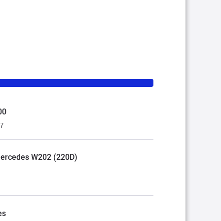
00
07
Mercedes W202 (220D)
es