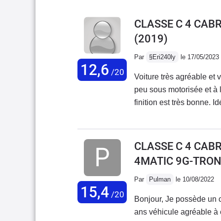
CLASSE C 4 CABR
(2019)
Par
§Eri240ly
le 17/05/2023
12,6
/20
Voiture très agréable et 
peu sous motorisée et à l
finition est très bonne. I
Très bonne autoroutière a
faut oublier le coté prati
ce n'est pas vraiment fai
CLASSE C 4 CABR
4MATIC 9G-TRON
Par
Pulman
le 10/08/2022
15,4
/20
Bonjour, Je possède un c
ans véhicule agréable à c