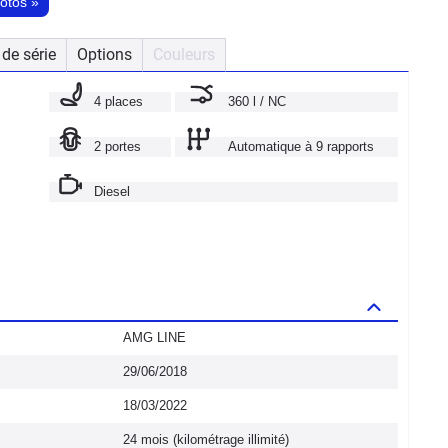
hotos
»
de série
Options
Couleurs
4 places
360 l / NC
2 portes
Automatique à 9 rapports
Diesel
AMG LINE
29/06/2018
18/03/2022
24 mois (kilométrage illimité)