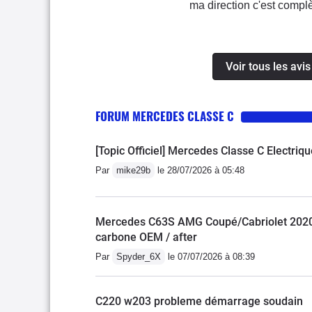
ma direction c'est compl
volant,heureusement que j
bande d'arrêt d'urgence 
dans la concession Merce
Voir tous les avi
véhicule a que 10 000 km
moment je suis un cas i
FORUM MERCEDES CLASSE C
reconnaître sa responsab
[Topic Officiel] Mercedes Classe C Electriq
Par
mike29b
le 28/07/2026 à 05:48
Mercedes C63S AMG Coupé/Cabriolet 2020 
carbone OEM / after
Par
Spyder_6X
le 07/07/2026 à 08:39
C220 w203 probleme démarrage soudain