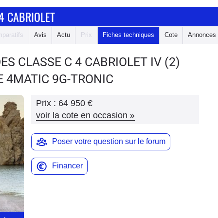
4 CABRIOLET
paratifs
Avis
Actu
Prix
Fiches techniques
Cote
Annonces
ES CLASSE C 4 CABRIOLET
IV (2)
E 4MATIC 9G-TRONIC
Prix :
64 950 €
voir la cote en occasion
»
Poser votre question sur le forum
Financer