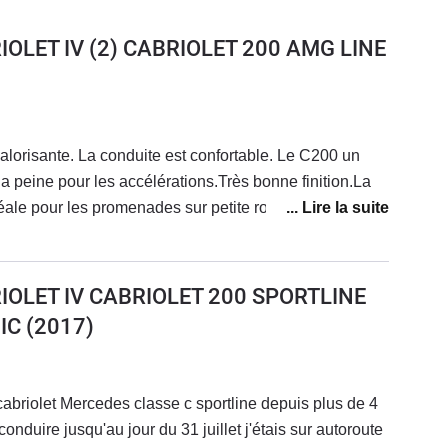
IOLET IV (2) CABRIOLET 200 AMG LINE
valorisante. La conduite est confortable. Le C200 un
a peine pour les accélérations.Très bonne finition.La
déale pour les promenades sur petite route au soleil.
ussi qui avale les kilomètres sans fatigue. Par contre il
que. Accès au coffre, places arrière inconfortables. Mais
t pour ca. Fiabilité dans la moyenne sans plus.
IOLET IV CABRIOLET 200 SPORTLINE
IC
(2017)
abriolet Mercedes classe c sportline depuis plus de 4
onduire jusqu'au jour du 31 juillet j'étais sur autoroute