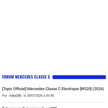
, je tiens à préciser que ce véhicule a que 10 000 km
pour Mercedes il s'agit d'un véhicule âgé 🤣 pour le
moment je suis un cas isolé espérons que ce
constructeur premium va reconnaître sa responsabilité
FORUM MERCEDES CLASSE C
[Topic Officiel] Mercedes Classe C Electrique [W520] (2026)
Par
mike29b
le 28/07/2026 à 05:48