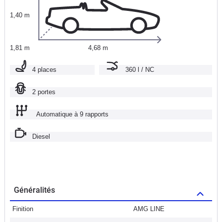
1,40 m
1,81 m
4,68 m
4 places
360 l / NC
2 portes
Automatique à 9 rapports
Diesel
Généralités
Finition
AMG LINE