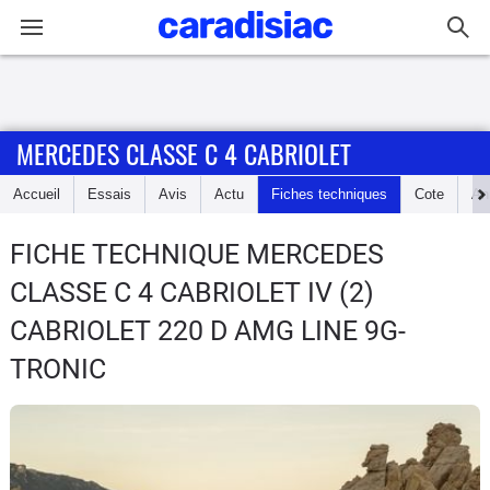
Connexion / Inscription
MERCEDES CLASSE C 4 CABRIOLET
Accueil
Accueil
Essais
Avis
Actu
Fiches techniques
Cote
An
Actu
FICHE TECHNIQUE MERCEDES
Essais
CLASSE C 4 CABRIOLET
IV (2)
Guide
CABRIOLET 220 D AMG LINE 9G-
d'achat
TRONIC
Electriques
Utilitaires