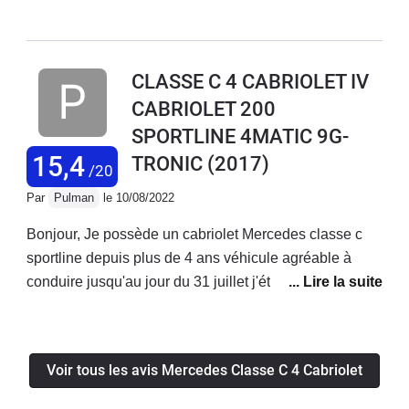
finition est très bonne. Idéale pour les promenades sur
petite route au soleil. Très bonne autoroutière aussi qui
avale les kilomètres sans fatigue. Par contre il faut
CLASSE C 4 CABRIOLET IV
oublier le coté pratique. Accès au coffre, places arrière
CABRIOLET 200
inconfortables. Mais ce n'est pas vraiment fait pour ca.
SPORTLINE 4MATIC 9G-
Fiabilité dans la moyenne sans plus.
15,4
TRONIC
(2017)
/20
Par
Pulman
le 10/08/2022
Bonjour, Je possède un cabriolet Mercedes classe c
sportline depuis plus de 4 ans véhicule agréable à
conduire jusqu'au jour du 31 juillet j'étais sur autoroute
ma direction c'est complètement bloqué plus le moyen
de tourner le volant,heureusement que j'ai garder mon
sang froid je me suis arrêté sur la bande d'arrêt
Voir tous les avis Mercedes Classe C 4 Cabriolet
d'urgence et appeler les secours . Le véhicule a été
remorqué dans la concession Mercedes la plus proche