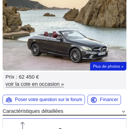
Flottes
Auto
Services
Forum
Moto
Plus de photos
»
Marques
Prix :
62 450 €
voir la cote en occasion
»
Poser votre question sur le forum
Financer
Caractéristiques détaillées