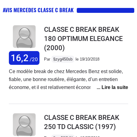
AVIS MERCEDES CLASSE C BREAK
CLASSE C BREAK BREAK
180 OPTIMUM ELEGANCE
(2000)
16,2
/20
Par
§zyg450sb
le 19/10/2018
Ce modèle break de chez Mercedes Benz est solide,
fiable, une bonne routière, élégante, d’un entretien
économe, et il est relativement économe dans sa
consommation de carburant: 9 litres au cent kilometers
sur grande route. Propriétaire de cette voiture depuis
dix-sept ans à présent, je la connais bien.
CLASSE C BREAK BREAK
250 TD CLASSIC
(1997)