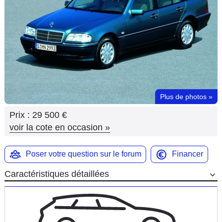
Flottes
Auto
Services
Forum
Plus de photos
»
Moto
Prix :
29 500 €
Marques
voir la cote en occasion
»
Poser votre question sur le forum
Financer
Caractéristiques détaillées