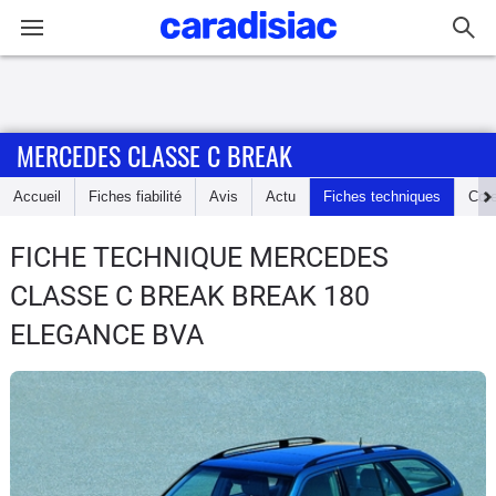
Connexion / Inscription
MERCEDES CLASSE C BREAK
Accueil
Accueil
Fiches fiabilité
Avis
Actu
Fiches techniques
Cot
Actu
FICHE TECHNIQUE MERCEDES
Essais
CLASSE C BREAK
BREAK 180
Guide
ELEGANCE BVA
d'achat
Electriques
Utilitaires