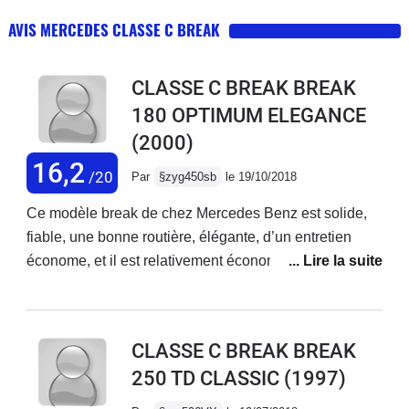
AVIS MERCEDES CLASSE C BREAK
CLASSE C BREAK BREAK
180 OPTIMUM ELEGANCE
(2000)
16,2
/20
Par
§zyg450sb
le 19/10/2018
Ce modèle break de chez Mercedes Benz est solide,
fiable, une bonne routière, élégante, d’un entretien
économe, et il est relativement économe dans sa
consommation de carburant: 9 litres au cent kilometers
sur grande route. Propriétaire de cette voiture depuis
dix-sept ans à présent, je la connais bien.
CLASSE C BREAK BREAK
250 TD CLASSIC
(1997)