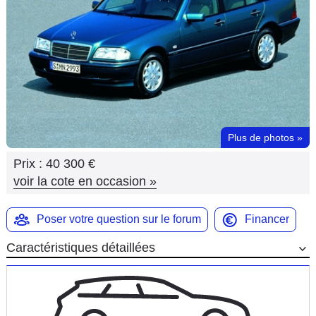
Flottes
Auto
Services
Forum
Plus de photos
»
Moto
Prix :
40 300 €
Marques
voir la cote en occasion
»
Poser votre question sur le forum
Financer
Caractéristiques détaillées