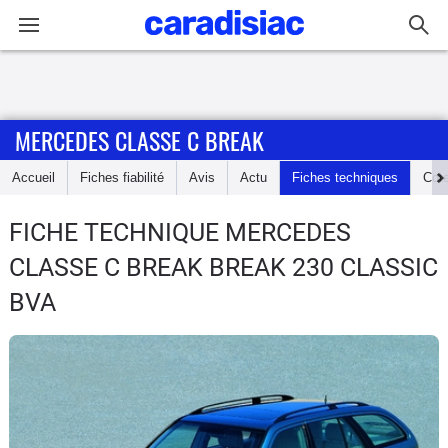
Connexion / Inscription
MERCEDES CLASSE C BREAK
Accueil
Accueil
Fiches fiabilité
Avis
Actu
Fiches techniques
Cot
Actu
FICHE TECHNIQUE MERCEDES
Essais
CLASSE C BREAK
BREAK 230 CLASSIC
Guide
BVA
d'achat
Electriques
Utilitaires