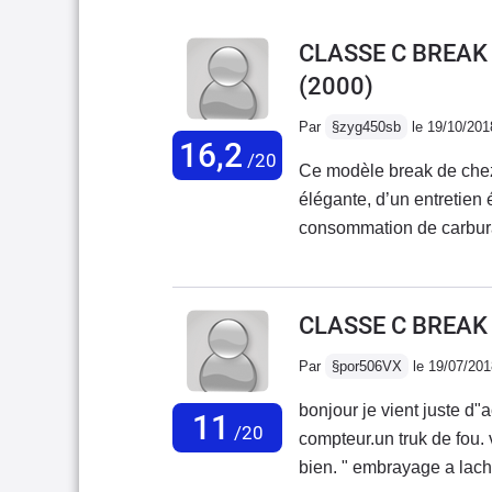
CLASSE C BREAK
(2000)
Par
§zyg450sb
le 19/10/201
16,2
/20
Ce modèle break de chez 
élégante, d’un entretien
consommation de carburan
Propriétaire de cette voi
CLASSE C BREAK
Par
§por506VX
le 19/07/201
bonjour je vient juste d
11
/20
compteur.un truk de fou. 
bien. " embrayage a lach