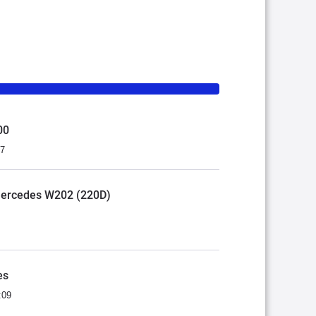
00
07
Mercedes W202 (220D)
es
:09