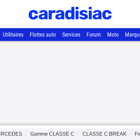
Utilitaires
Flottes auto
Services
Forum
Moto
Marqu
ERCEDES
Gamme
CLASSE C
CLASSE C BREAK
Fi