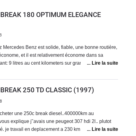
 BREAK 180 OPTIMUM ELEGANCE
8
Mercedes Benz est solide, fiable, une bonne routière,
 économe, et il est relativement économe dans sa
t: 9 litres au cent kilometers sur grande route.
ture depuis dix-sept ans à présent, je la connais bien.
 BREAK 250 TD CLASSIC
(1997)
8
"acheter une 250c break diesel..400000km au
vous explique j"avais une peugeot 307 hdi 2l.. plutot
é. je travail en deplacement a 230 km de chez moi