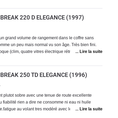
s reglés (assurance et carte grise) je prend direct
 BREAK 220 D ELEGANCE
(1997)
eugeot lol de suite.
 un grand volume de rangement dans le coffre sans
omme un peu mais normal vu son âge. Très bien fini.
que (clim, quatre vitres électrique rétroviseur réglable
èges avant avec les réglages en hauteur et en
sont au top pour bien etre installer pour conduire
 BREAK 250 TD ELEGANCE
(1996)
1
nt plutot sobre avec une tenue de route excellente
 fiabilité rien a dire ne consomme ni eau ni huile
e.fatigue au volant tres modéré avec les sieges plutot
a tous.