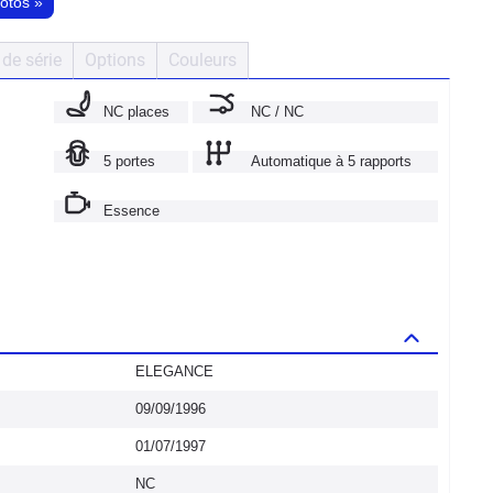
hotos
»
de série
Options
Couleurs
NC places
NC / NC
5 portes
Automatique à 5 rapports
Essence
ELEGANCE
09/09/1996
01/07/1997
NC