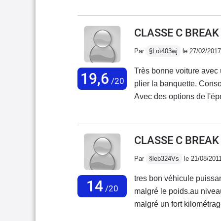
donc il foudrait acheter une voiture pour me depanner..conclusion au coté de
chez moi je trouve une vielle voiture (la mercedes) j"apelle le propriétaire on fait
l"affaire.aprés les papier
CLASSE C BREAK
l"autoroute e là ...wuauuuuu un avion de chasse .trop trop content avec .je vais
Par
§Loï403wj
le 27/02/2017
vendre la p
Très bonne voiture avec
19,6
/20
plier la banquette. Cons
Avec des options de l'épo
électriquement ). Les si
inclinaison de l'assises 
CLASSE C BREAK
Par
§leb324Vs
le 21/08/201
tres bon véhicule puissa
14
/20
malgré le poids.au niveau
malgré un fort kilométrag
dure qui ne plairons pas 