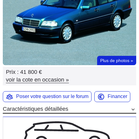
Flottes
Auto
Services
Forum
Plus de photos
»
Moto
Prix :
41 800 €
Marques
voir la cote en occasion
»
Poser votre question sur le forum
Financer
Caractéristiques détaillées