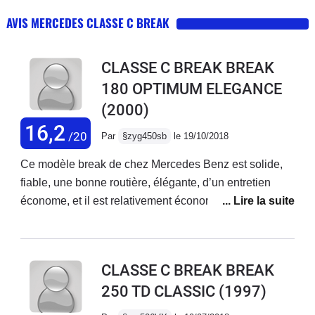
AVIS MERCEDES CLASSE C BREAK
CLASSE C BREAK BREAK
180 OPTIMUM ELEGANCE
(2000)
16,2
/20
Par
§zyg450sb
le 19/10/2018
Ce modèle break de chez Mercedes Benz est solide,
fiable, une bonne routière, élégante, d’un entretien
économe, et il est relativement économe dans sa
consommation de carburant: 9 litres au cent kilometers
sur grande route. Propriétaire de cette voiture depuis
dix-sept ans à présent, je la connais bien.
CLASSE C BREAK BREAK
250 TD CLASSIC
(1997)