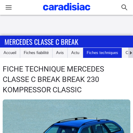
Connexion / Inscription
MERCEDES CLASSE C BREAK
Accueil
Accueil
Fiches fiabilité
Avis
Actu
Fiches techniques
Cot
Actu
FICHE TECHNIQUE MERCEDES
Essais
CLASSE C BREAK
BREAK 230
Guide
KOMPRESSOR CLASSIC
d'achat
Electriques
Utilitaires