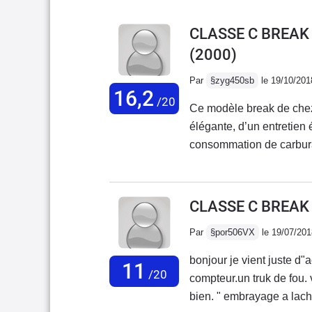
CLASSE C BREAK
(2000)
Par
§zyg450sb
le 19/10/201
16,2
/20
Ce modèle break de chez 
élégante, d’un entretien
consommation de carburan
Propriétaire de cette voi
CLASSE C BREAK
Par
§por506VX
le 19/07/201
bonjour je vient juste d
11
/20
compteur.un truk de fou. 
bien. " embrayage a lach