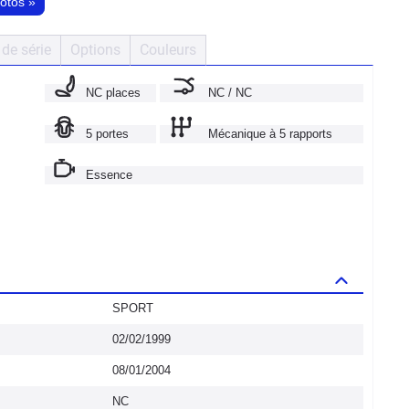
hotos
»
de série
Options
Couleurs
NC places
NC / NC
5 portes
Mécanique à 5 rapports
Essence
SPORT
02/02/1999
08/01/2004
NC