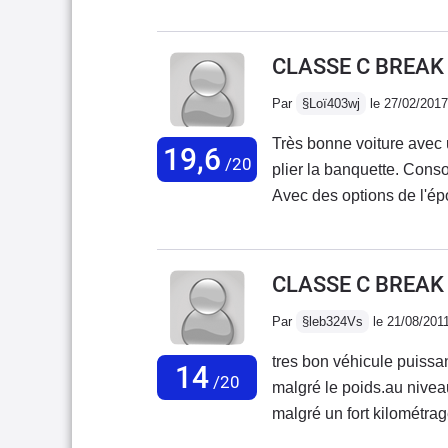
donc il foudrait acheter une voiture pour me depanner..conclusion au coté de
chez moi je trouve une vielle voiture (la mercedes) j"apelle le propriétaire on fait
l"affaire.aprés les papier
CLASSE C BREAK
l"autoroute e là ...wuauuuuu un avion de chasse .trop trop content avec .je vais
Par
§Loï403wj
le 27/02/2017
vendre la p
Très bonne voiture avec
19,6
/20
plier la banquette. Cons
Avec des options de l'épo
électriquement ). Les si
inclinaison de l'assises 
CLASSE C BREAK
Par
§leb324Vs
le 21/08/201
tres bon véhicule puissa
14
/20
malgré le poids.au niveau
malgré un fort kilométrag
dure qui ne plairons pas 