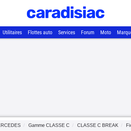
Utilitaires
Flottes auto
Services
Forum
Moto
Marqu
ERCEDES
Gamme
CLASSE C
CLASSE C BREAK
Fi