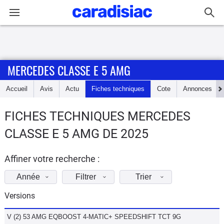
Connexion / Inscription
MERCEDES CLASSE E 5 AMG
Accueil
Accueil
Avis
Actu
Fiches techniques
Cote
Annonces
Actu
FICHES TECHNIQUES MERCEDES
Essais
CLASSE E 5 AMG DE 2025
Guide
d'achat
Affiner votre recherche :
Année
Filtrer
Trier
Electriques
Versions
Utilitaires
V (2) 53 AMG EQBOOST 4-MATIC+ SPEEDSHIFT TCT 9G