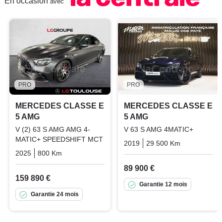
En occasion
avec
PRO
PRO
MERCEDES CLASSE E
MERCEDES CLASSE E
5 AMG
5 AMG
V (2) 63 S AMG AMG 4-
V 63 S AMG 4MATIC+
MATIC+ SPEEDSHIFT MCT
2019
29 500 Km
Automatiq
2025
800 Km
Automatique
Essence
89 900 €
159 890 €
Garantie 12 mois
Garantie 24 mois