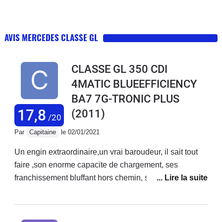
AVIS MERCEDES CLASSE GL
CLASSE GL 350 CDI
4MATIC BLUEEFFICIENCY
BA7 7G-TRONIC PLUS
17,8
(2011)
/20
Par
Capitaine
le 02/01/2021
Un engin extraordinaire,un vrai baroudeur, il sait tout
faire ,son enorme capacite de chargement, ses
franchissement bluffant hors chemin, ses reprises sur
autoroute , bref un vrai couteau suisse , et en plus, hop
un coup de Karcher , et il devient un chic gentleman.J
en suis super content . Alors c est vrai il est