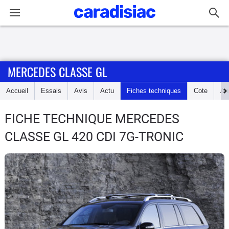
Connexion / Inscription
MERCEDES CLASSE GL
Accueil
Accueil
Essais
Avis
Actu
Fiches techniques
Cote
An
Actu
FICHE TECHNIQUE MERCEDES
Essais
CLASSE GL
420 CDI 7G-TRONIC
Guide
d'achat
Electriques
Utilitaires