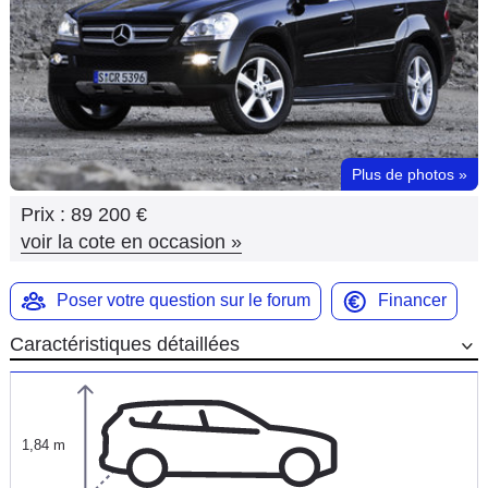
Flottes
Auto
Services
Forum
Plus de photos
»
Prix :
89 200 €
Moto
voir la cote en occasion
»
Marques
Poser votre question sur le forum
Financer
Caractéristiques détaillées
1,84 m