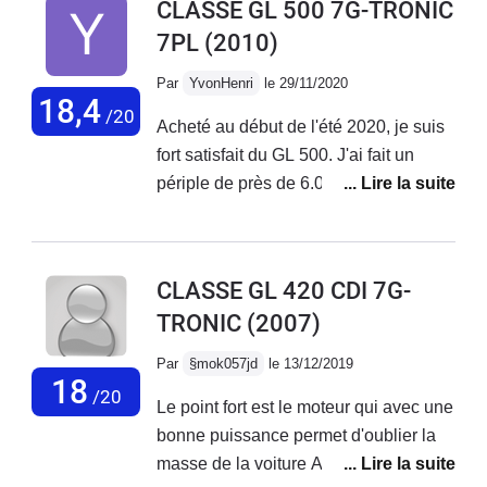
CLASSE GL 500 7G-TRONIC
encombrant , mais je n habite pas en ville donc ,...
7PL
(2010)
Par
YvonHenri
le 29/11/2020
18,4
/20
Acheté au début de l'été 2020, je suis
fort satisfait du GL 500. J'ai fait un
périple de près de 6.000 km avec 6
élèves à travers l'Europe jusqu'à
Budapest, caravane double-essieu
attelé, plus matériel de camping,
CLASSE GL 420 CDI 7G-
tentes canadiennes, etc., sans aucun
TRONIC
(2007)
problème. Confort et agrément, même
à 7 sans pareil. Bien sûr, la
Par
§mok057jd
le 13/12/2019
consommation est relativement
18
/20
Le point fort est le moteur qui avec une
élevée, environ 12 l en solo sur route,
bonne puissance permet d'oublier la
et plus ou moins 18 L avec la
masse de la voiture Après avoir testé
caravane chargée, sans parler des