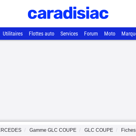
Utilitaires
Flottes auto
Services
Forum
Moto
Marqu
ERCEDES
Gamme
GLC COUPE
GLC COUPE
Fiches