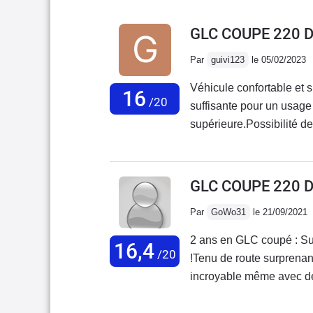
GLC COUPE 220 
Par
guivi123
le 05/02/2023
Véhicule confortable et 
16
/20
suffisante pour un usage 
supérieure.Possibilité d
banquette arrière.Condui
étant bien équipée ave
GLC COUPE 220 
Par
GoWo31
le 21/09/2021
2 ans en GLC coupé : Su
16,4
/20
!Tenu de route surprenant
incroyable même avec des 
coupleux avec faible con
11L/100 !Conso réelle en