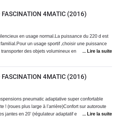
D FASCINATION 4MATIC
(2016)
silencieux en usage normal.La puissance du 220 d est
familial.Pour un usage sportif ,choisir une puissance
e transporter des objets volumineux en rabaissant la
te agréable et reposante, cette version Facisnation
c beaucoup d'équipements
D FASCINATION 4MATIC
(2016)
spensions pneumatic adaptative super confortable
e ! (roues plus large à l'arrière)Confort sur autoroute
jantes en 20' (régulateur adaptatif etc...)Moteur très
so même avec le pied très lourd jamais plus de
tre 7-9 selon la conduite. Je suis descendu à 6.5 une