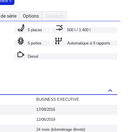
hotos
»
de série
Options
Couleurs
5 places
500 l / 1 400 l
5 portes
Automatique à 9 rapports
Diesel
BUSINESS EXECUTIVE
17/09/2016
12/06/2019
24 mois (kilométrage illimité)