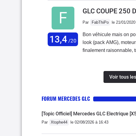
fois.Pas de CAR-Play po
GLC COUPE 250 
indispensable.Le coffre e
Par
FabThiPo
le 21/01/2020
(coupé) mais à un double 
confortablement 3 sans p
Bon véhicule mais on pou
13,4
aussi (4 pneus 1300€).Re
/20
look (pack AMG), moteur
finalement raisonnable, 
Les moins: suspension (n
amortisseurs avant en bu
globalement trop ferme), 
Voir tous l
la trajectoire en courbe)
divertissement compliqué 
FORUM MERCEDES GLC
pouvait démonter le planc
[Topic Officiel] Mercedes GLC Electrique [X
Par
Xtophe44
le 02/08/2026 à 16:43