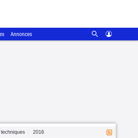
es
Annonces
 techniques
2016