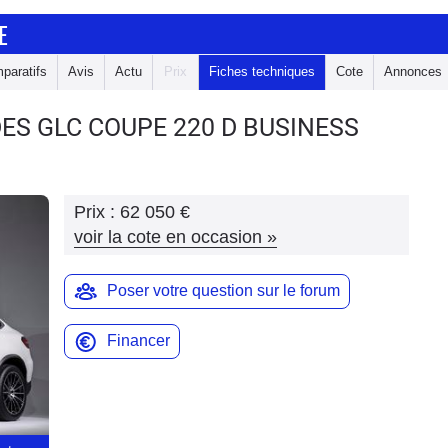
E
paratifs
Avis
Actu
Prix
Fiches techniques
Cote
Annonces
DES GLC COUPE
220 D BUSINESS
Prix :
62 050 €
voir la cote en occasion
»
Poser votre question sur le forum
Financer