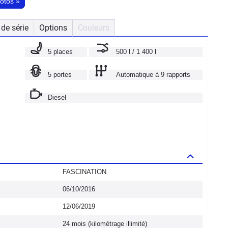
hotos
»
de série
Options
Couleurs
5 places
500 l / 1 400 l
5 portes
Automatique à 9 rapports
Diesel
FASCINATION
06/10/2016
12/06/2019
24 mois (kilométrage illimité)