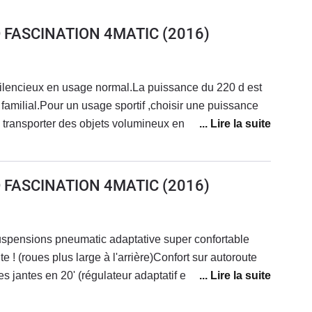
D FASCINATION 4MATIC
(2016)
silencieux en usage normal.La puissance du 220 d est
familial.Pour un usage sportif ,choisir une puissance
e transporter des objets volumineux en rabaissant la
te agréable et reposante, cette version Facisnation
c beaucoup d'équipements
D FASCINATION 4MATIC
(2016)
spensions pneumatic adaptative super confortable
e ! (roues plus large à l'arrière)Confort sur autoroute
jantes en 20' (régulateur adaptatif etc...)Moteur très
so même avec le pied très lourd jamais plus de
tre 7-9 selon la conduite. Je suis descendu à 6.5 une