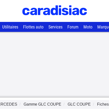
Utilitaires
Flottes auto
Services
Forum
Moto
Marqu
ERCEDES
Gamme
GLC COUPE
GLC COUPE
Fiches