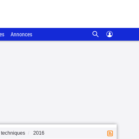
es
Annonces
 techniques
2016