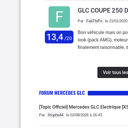
fois.Pas de CAR-Play po
GLC COUPE 250 
indispensable.Le coffre e
Par
FabThiPo
le 21/01/2020
(coupé) mais à un double 
confortablement 3 sans p
Bon véhicule mais on pou
13,4
aussi (4 pneus 1300€).Re
/20
look (pack AMG), moteur
finalement raisonnable, 
Les moins: suspension (n
amortisseurs avant en bu
globalement trop ferme), 
Voir tous l
la trajectoire en courbe)
divertissement compliqué 
FORUM MERCEDES GLC
pouvait démonter le planc
[Topic Officiel] Mercedes GLC Electrique [X
Par
Xtophe44
le 02/08/2026 à 16:43