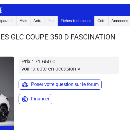
E
paratifs
Avis
Actu
Prix
Fiches techniques
Cote
Annonces
DES GLC COUPE
350 D FASCINATION
Prix :
71 650 €
voir la cote en occasion
»
Poser votre question sur le forum
Financer