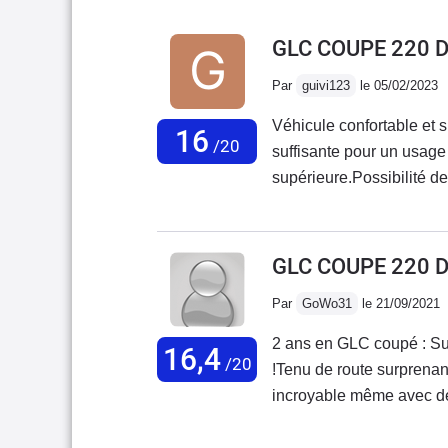
GLC COUPE 220 
Par
guivi123
le 05/02/2023
Véhicule confortable et 
16
/20
suffisante pour un usage 
supérieure.Possibilité d
banquette arrière.Condui
étant bien équipée ave
GLC COUPE 220 
Par
GoWo31
le 21/09/2021
2 ans en GLC coupé : Su
16,4
/20
!Tenu de route surprenant
incroyable même avec des 
coupleux avec faible con
11L/100 !Conso réelle en