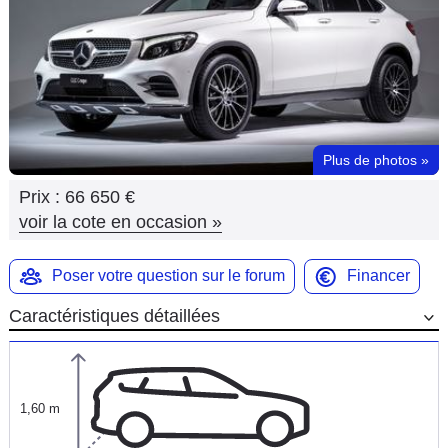
Flottes
Auto
Services
Forum
Plus de photos
»
Prix :
66 650 €
Moto
voir la cote en occasion
»
Marques
Poser votre question sur le forum
Financer
Caractéristiques détaillées
1,60 m