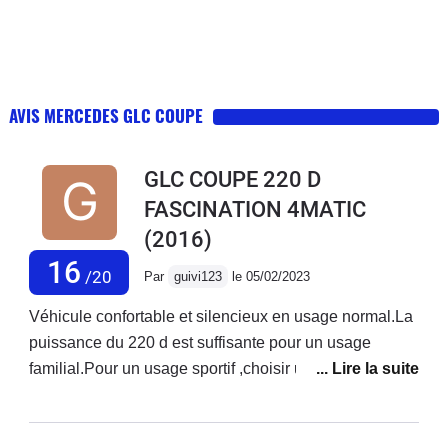
AVIS MERCEDES GLC COUPE
GLC COUPE 220 D
FASCINATION 4MATIC
(2016)
16
/20
Par
guivi123
le 05/02/2023
Véhicule confortable et silencieux en usage normal.La
puissance du 220 d est suffisante pour un usage
familial.Pour un usage sportif ,choisir une puissance
supérieure.Possibilité de transporter des objets
volumineux en rabaissant la banquette
arrière.Conduite agréable et reposante, cette version