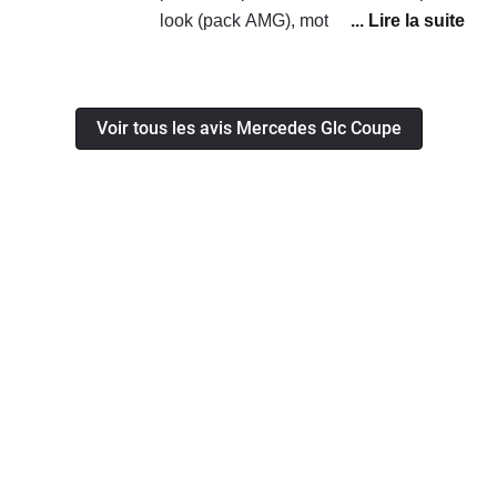
look (pack AMG), moteur coupleux,
confortablement 3 sans problème.L'entretien est cher
confort des sièges, consommation
et les consommables aussi (4 pneus 1300€).Reprog
finalement raisonnable, très bonne
de boite indispensable !!
boite, imperturbable aux conditions
Voir tous les avis Mercedes Glc Coupe
météo. Les moins: suspension (non
pilotée) étrange (le moindre
ralentisseur envoie les amortisseurs
avant en butée même à vitesse réduite
alors qu'elle est globalement trop
ferme), poids impossible à faire oublier
(aucune agilité, élargit la trajectoire en
courbe), ergonomie débile (manette du
régulateur, info divertissement
compliqué et obsolète), coffre
potentiellement grand si on pouvait
démonter le plancher plat). Pour le
prix, ces défauts sont étonnants.