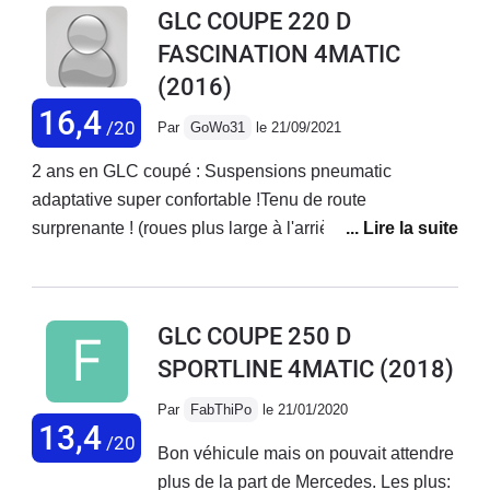
GLC COUPE 220 D
Facisnation étant bien équipée avec beaucoup
FASCINATION 4MATIC
d'équipements
(2016)
16,4
/20
Par
GoWo31
le 21/09/2021
2 ans en GLC coupé : Suspensions pneumatic
adaptative super confortable !Tenu de route
surprenante ! (roues plus large à l'arrière)Confort sur
autoroute incroyable même avec des jantes en 20'
(régulateur adaptatif etc...)Moteur très coupleux avec
faible conso même avec le pied très lourd jamais plus
GLC COUPE 250 D
de 11L/100 !Conso réelle entre 7-9 selon la conduite.
SPORTLINE 4MATIC
(2018)
Je suis descendu à 6.5 une fois.Pas de CAR-Play pour
une voiture à ce prix c'est dommage.Caméra 360
Par
FabThiPo
le 21/01/2020
indispensable.Le coffre est grand mais ne permet pas
13,4
/20
Bon véhicule mais on pouvait attendre
de rentrer de gros objet... (coupé) mais à un double
plus de la part de Mercedes. Les plus:
fond parfois utile.2 adultes derrières rentre