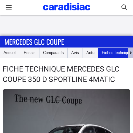
Connexion / Inscription
MERCEDES GLC COUPE
Accueil
Accueil
Essais
Comparatifs
Avis
Actu
Fiches technique
Actu
FICHE TECHNIQUE MERCEDES GLC
Essais
COUPE
350 D SPORTLINE 4MATIC
Guide
d'achat
Electriques
Utilitaires