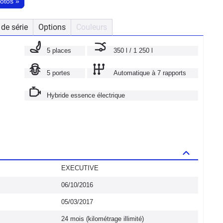
hotos
»
de série
Options
Couleurs
5 places
350 l / 1 250 l
5 portes
Automatique à 7 rapports
Hybride essence électrique
EXECUTIVE
06/10/2016
05/03/2017
24 mois (kilométrage illimité)