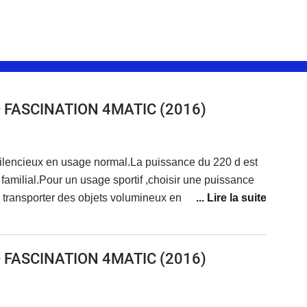
D FASCINATION 4MATIC
(2016)
silencieux en usage normal.La puissance du 220 d est
familial.Pour un usage sportif ,choisir une puissance
e transporter des objets volumineux en rabaissant la
te agréable et reposante, cette version Facisnation
c beaucoup d'équipements
D FASCINATION 4MATIC
(2016)