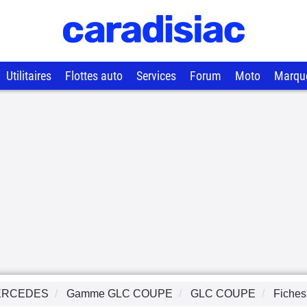
Utilitaires
Flottes auto
Services
Forum
Moto
Marqu
ERCEDES
Gamme
GLC COUPE
GLC COUPE
Fiches