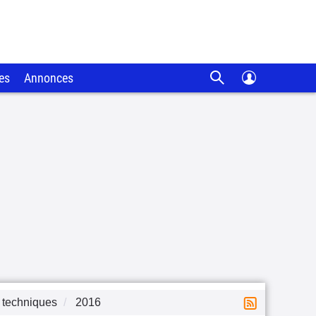
es
Annonces
 techniques
2016