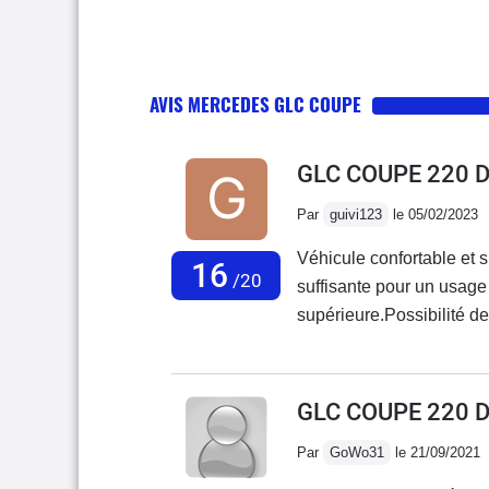
AVIS MERCEDES GLC COUPE
GLC COUPE 220 
Par
guivi123
le 05/02/2023
Véhicule confortable et 
16
/20
suffisante pour un usage 
supérieure.Possibilité d
banquette arrière.Condui
étant bien équipée ave
GLC COUPE 220 
Par
GoWo31
le 21/09/2021