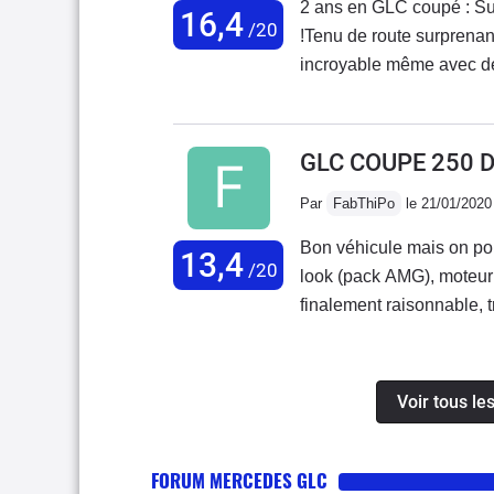
2 ans en GLC coupé : Su
16,4
/20
!Tenu de route surprenant
incroyable même avec des 
coupleux avec faible con
11L/100 !Conso réelle en
fois.Pas de CAR-Play po
GLC COUPE 250 
indispensable.Le coffre e
Par
FabThiPo
le 21/01/2020
(coupé) mais à un double 
confortablement 3 sans p
Bon véhicule mais on pou
13,4
aussi (4 pneus 1300€).Re
/20
look (pack AMG), moteur
finalement raisonnable, 
Les moins: suspension (n
amortisseurs avant en bu
globalement trop ferme), 
Voir tous l
la trajectoire en courbe)
divertissement compliqué 
FORUM MERCEDES GLC
pouvait démonter le planc