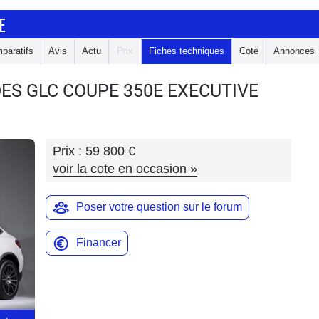
E
paratifs
Avis
Actu
Prix
Fiches techniques
Cote
Annonces
DES GLC COUPE
350E EXECUTIVE
Prix :
59 800 €
voir la cote en occasion
»
Poser votre question sur le forum
Financer