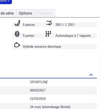
hotos
»
de série
Options
Couleurs
5 places
350 l / 1 250 l
5 portes
Automatique à 7 rapports
Hybride essence électrique
SPORTLINE
06/03/2017
21/03/2019
24 mois (kilométrage illimité)