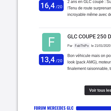
2 ans en GLC coupé : Su
16,4
/20
!Tenu de route surprenant
incroyable même avec des 
coupleux avec faible con
11L/100 !Conso réelle en
fois.Pas de CAR-Play po
GLC COUPE 250 
indispensable.Le coffre e
Par
FabThiPo
le 21/01/2020
(coupé) mais à un double 
confortablement 3 sans p
Bon véhicule mais on pou
13,4
aussi (4 pneus 1300€).Re
/20
look (pack AMG), moteur
finalement raisonnable, 
Les moins: suspension (n
amortisseurs avant en bu
globalement trop ferme), 
Voir tous l
la trajectoire en courbe)
divertissement compliqué 
FORUM MERCEDES GLC
pouvait démonter le planc