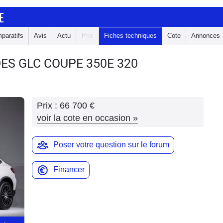
E
paratifs
Avis
Actu
Prix
Fiches techniques
Cote
Annonces
DES GLC COUPE
350E 320
Prix :
66 700 €
voir la cote en occasion
»
Poser votre question sur le forum
Financer