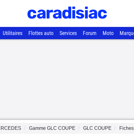
Utilitaires
Flottes auto
Services
Forum
Moto
Marqu
ERCEDES
Gamme
GLC COUPE
GLC COUPE
Fiches