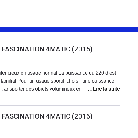
D FASCINATION 4MATIC
(2016)
silencieux en usage normal.La puissance du 220 d est
familial.Pour un usage sportif ,choisir une puissance
e transporter des objets volumineux en rabaissant la
te agréable et reposante, cette version Facisnation
c beaucoup d'équipements
D FASCINATION 4MATIC
(2016)