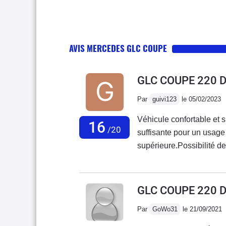
AVIS MERCEDES GLC COUPE
GLC COUPE 220 
Par
guivi123
le 05/02/2023
Véhicule confortable et 
16
/20
suffisante pour un usage 
supérieure.Possibilité d
banquette arrière.Condui
étant bien équipée ave
GLC COUPE 220 
Par
GoWo31
le 21/09/2021