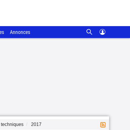
es
Annonces
 techniques
2017