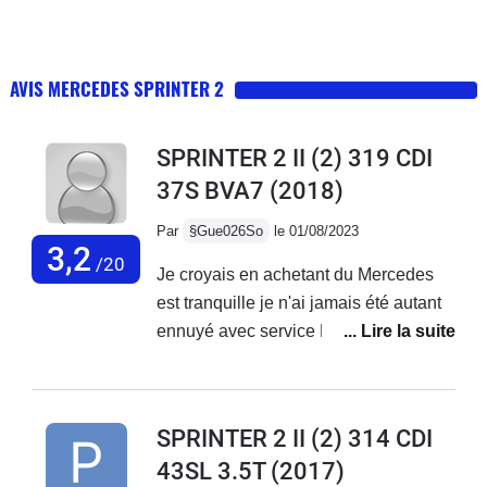
AVIS MERCEDES SPRINTER 2
SPRINTER 2 II (2) 319 CDI
37S BVA7
(2018)
Par
§Gue026So
le 01/08/2023
3,2
/20
Je croyais en achetant du Mercedes
est tranquille je n'ai jamais été autant
ennuyé avec service Mercedes France
ne font rien,des oui oui et rien n'est fait
je reste avec mes problèmes sur le
véhicule...Véhicule acheter neuf de 3
SPRINTER 2 II (2) 314 CDI
mois avec 20000 kmBatterie qui a
43SL 3.5T
(2017)
lâché, peinture qui se décolle, porte