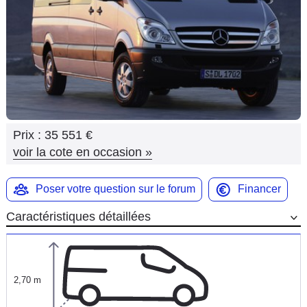
Flottes
Auto
Services
Forum
Prix :
35 551 €
Moto
voir la cote en occasion
»
Marques
Poser votre question sur le forum
Financer
Caractéristiques détaillées
2,70 m