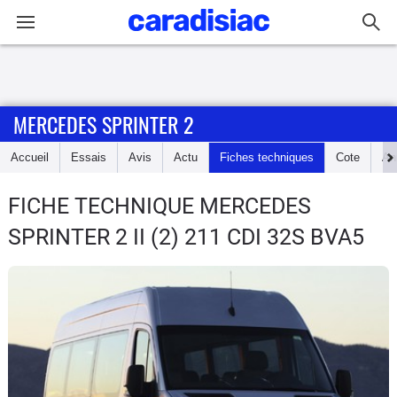
Connexion / Inscription
MERCEDES SPRINTER 2
Accueil
Accueil
Essais
Avis
Actu
Fiches techniques
Cote
An
Actu
FICHE TECHNIQUE MERCEDES
Essais
SPRINTER 2
II (2) 211 CDI 32S BVA5
Guide
d'achat
Electriques
Utilitaires