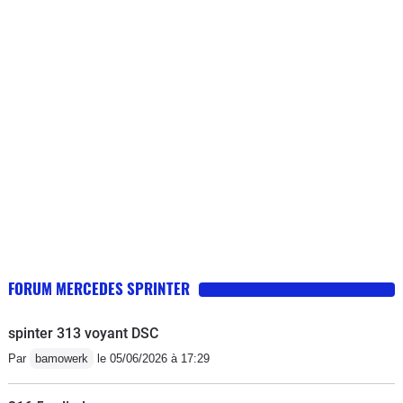
surtout n'achetez pas cette génération
de sprinter il n'y a que la façade
FORUM MERCEDES SPRINTER
spinter 313 voyant DSC
Par
bamowerk
le 05/06/2026 à 17:29