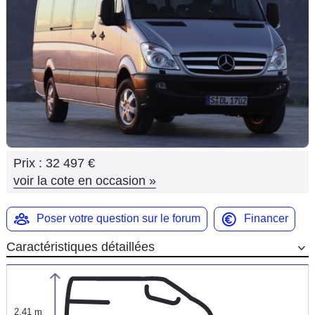
Flottes
Auto
Services
Forum
Moto
Prix :
32 497 €
Marques
voir la cote en occasion
»
Poser votre question sur le forum
Financer
Caractéristiques détaillées
2,41 m