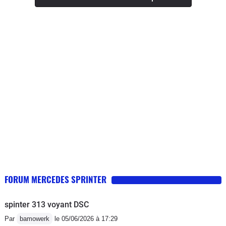
les 15 litres Des que les procès seront
terminés on se replie sur le Crafter
surtout n'achetez pas cette génération
de sprinter il n'y a que la façade
FORUM MERCEDES SPRINTER
spinter 313 voyant DSC
Par
bamowerk
le 05/06/2026 à 17:29