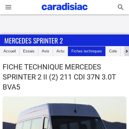
Connexion / Inscription
MERCEDES SPRINTER 2
Accueil
Accueil
Essais
Avis
Actu
Fiches techniques
Cote
An
Actu
FICHE TECHNIQUE MERCEDES
Essais
SPRINTER 2
II (2) 211 CDI 37N 3.0T
Guide
BVA5
d'achat
Electriques
Utilitaires