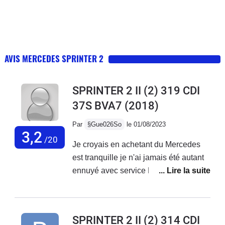
AVIS MERCEDES SPRINTER 2
SPRINTER 2 II (2) 319 CDI
37S BVA7
(2018)
Par
§Gue026So
le 01/08/2023
3,2
/20
Je croyais en achetant du Mercedes
est tranquille je n'ai jamais été autant
ennuyé avec service Mercedes France
ne font rien,des oui oui et rien n'est fait
je reste avec mes problèmes sur le
véhicule...Véhicule acheter neuf de 3
SPRINTER 2 II (2) 314 CDI
mois avec 20000 kmBatterie qui a