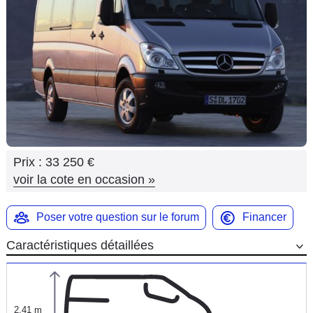
Flottes
Auto
Services
Forum
Moto
Prix :
33 250 €
Marques
voir la cote en occasion
»
Poser votre question sur le forum
Financer
Caractéristiques détaillées
2,41 m