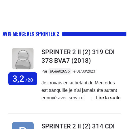
AVIS MERCEDES SPRINTER 2
SPRINTER 2 II (2) 319 CDI
37S BVA7
(2018)
Par
§Gue026So
le 01/08/2023
3,2
/20
Je croyais en achetant du Mercedes
est tranquille je n'ai jamais été autant
ennuyé avec service Mercedes France
ne font rien,des oui oui et rien n'est fait
je reste avec mes problèmes sur le
véhicule...Véhicule acheter neuf de 3
SPRINTER 2 II (2) 314 CDI
mois avec 20000 kmBatterie qui a