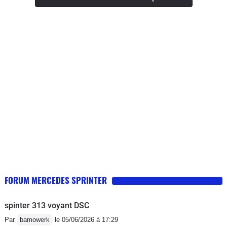
les 15 litres Des que les procès seront
terminés on se replie sur le Crafter
surtout n'achetez pas cette génération
de sprinter il n'y a que la façade
FORUM MERCEDES SPRINTER
spinter 313 voyant DSC
Par
bamowerk
le 05/06/2026 à 17:29