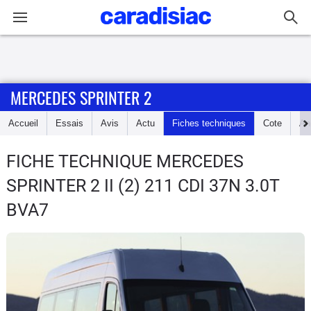
Connexion / Inscription
MERCEDES SPRINTER 2
Accueil
Accueil
Essais
Avis
Actu
Fiches techniques
Cote
An
Actu
FICHE TECHNIQUE MERCEDES
Essais
SPRINTER 2
II (2) 211 CDI 37N 3.0T
Guide
BVA7
d'achat
Electriques
Utilitaires