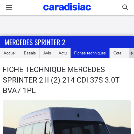
Connexion / Inscription
MERCEDES SPRINTER 2
Accueil
Accueil
Essais
Avis
Actu
Fiches techniques
Cote
An
Actu
FICHE TECHNIQUE MERCEDES
Essais
SPRINTER 2
II (2) 214 CDI 37S 3.0T
Guide
BVA7 1PL
d'achat
Electriques
Utilitaires