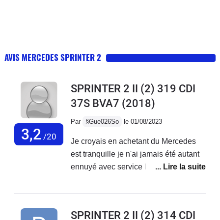
AVIS MERCEDES SPRINTER 2
SPRINTER 2 II (2) 319 CDI
37S BVA7
(2018)
Par
§Gue026So
le 01/08/2023
3,2
/20
Je croyais en achetant du Mercedes
est tranquille je n'ai jamais été autant
ennuyé avec service Mercedes France
ne font rien,des oui oui et rien n'est fait
je reste avec mes problèmes sur le
véhicule...Véhicule acheter neuf de 3
SPRINTER 2 II (2) 314 CDI
mois avec 20000 kmBatterie qui a