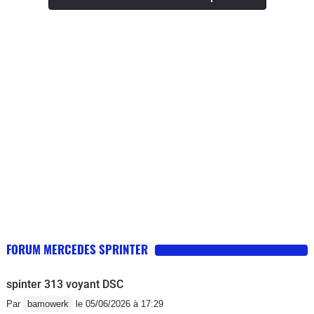
les 15 litres Des que les procès seront
terminés on se replie sur le Crafter
surtout n'achetez pas cette génération
de sprinter il n'y a que la façade
FORUM MERCEDES SPRINTER
spinter 313 voyant DSC
Par
bamowerk
le 05/06/2026 à 17:29