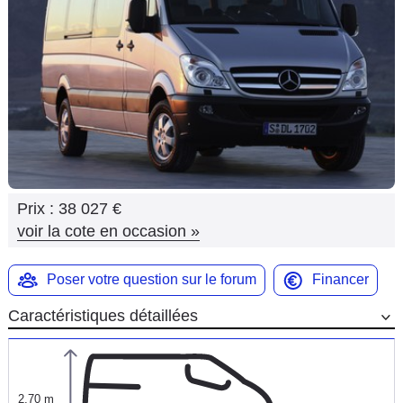
Flottes
Auto
Services
Forum
Moto
Prix :
38 027 €
Marques
voir la cote en occasion
»
Poser votre question sur le forum
Financer
Caractéristiques détaillées
2,70 m