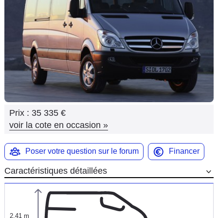
Flottes
Auto
Services
Forum
Moto
Prix :
35 335 €
Marques
voir la cote en occasion
»
Poser votre question sur le forum
Financer
Caractéristiques détaillées
2,41 m