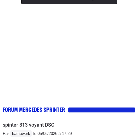
les 15 litres Des que les procès seront
terminés on se replie sur le Crafter
surtout n'achetez pas cette génération
de sprinter il n'y a que la façade
FORUM MERCEDES SPRINTER
spinter 313 voyant DSC
Par
bamowerk
le 05/06/2026 à 17:29