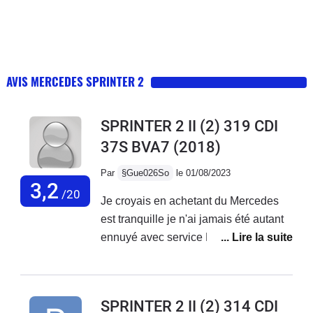
AVIS MERCEDES SPRINTER 2
SPRINTER 2 II (2) 319 CDI
37S BVA7
(2018)
Par
§Gue026So
le 01/08/2023
3,2
/20
Je croyais en achetant du Mercedes
est tranquille je n'ai jamais été autant
ennuyé avec service Mercedes France
ne font rien,des oui oui et rien n'est fait
je reste avec mes problèmes sur le
véhicule...Véhicule acheter neuf de 3
SPRINTER 2 II (2) 314 CDI
mois avec 20000 kmBatterie qui a