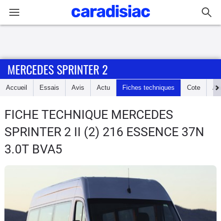
Connexion / Inscription
MERCEDES SPRINTER 2
Accueil
Accueil
Essais
Avis
Actu
Fiches techniques
Cote
An
Actu
FICHE TECHNIQUE MERCEDES
Essais
SPRINTER 2
II (2) 216 ESSENCE 37N
Guide
3.0T BVA5
d'achat
Electriques
Utilitaires