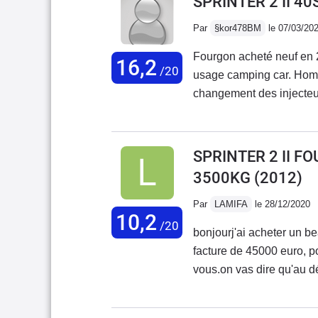
SPRINTER 2 II 4
Par
§kor478BM
le 07/03/20
Fourgon acheté neuf en 
16,2
/20
usage camping car. Homo
changement des injecteu
de tous les joints car m
moteur pour une fuite mot
rouille sous chassis, ce 
SPRINTER 2 II F
des nombreux problèmes, 
3500KG
(2012)
par la marque ! Mon conc
du véhicule ! Les avanta
Par
LAMIFA
le 28/12/2020
10,2
insonorisation, puissance
/20
bonjourj'ai acheter un b
peinture désastreuse, nom
facture de 45000 euro, p
Villebrequin cassé et peu
vous.on vas dire qu'au dé
retour de mercedes... c'e
plusquand vous prenez r
problème des bi turbos...
dise que ça peut attendr
ont la même mésaventures,