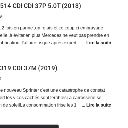
NE PAS ALLEZ CHEZ MERCEDES EN CROYANT
 514 CDI CDI 37P 5.0T
(2018)
tidien donc un avi à part :)
ITER PARCE QUE C'EST PLUS CHERmerci
9
2 fois en panne ,un relais et ce coup ci embrayage
lle ,à éviter,en plus Mercedes ne veut pas prendre en
brication, l'affaire risque après expertise de finir au
 absolument,manque de professionnalisme,de qualité et
ps des bonnes mercos,enseigne à oublier très rapidement
) 319 CDI 37M
(2019)
9
e nouveau Sprinter c'est une catastrophe de constat
ert les vices cachés sont terriblesLa carrosserie se
 de soleilLa consommation frise les 15 litres Des que
s on se replie sur le Crafter surtout n'achetez pas cette
n'y a que la façade