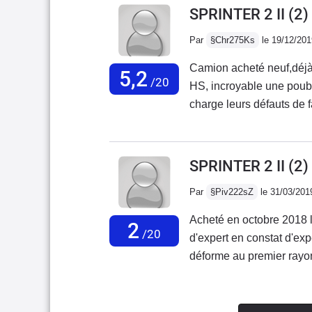
entretenueSURTOUT 
SPRINTER 2 II (2)
différente d'un usage quo
ACHETEZ DE LA QUAL
Par
§Chr275Ks
le 19/12/201
mercedes
Camion acheté neuf,déjà 
5,2
/20
HS, incroyable une poube
charge leurs défauts de fa
tribunal.Marque à éviter
de fiabilité.Fini le tem
!!!!!
SPRINTER 2 II (2
Par
§Piv222sZ
le 31/03/201
Acheté en octobre 2018 l
2
/20
d'expert en constat d'exp
déforme au premier rayon
les procès seront terminé
génération de sprinter il 