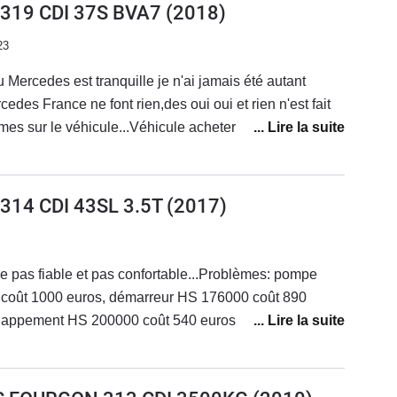
) 319 CDI 37S BVA7
(2018)
23
 Mercedes est tranquille je n'ai jamais été autant
ance ne font rien,des oui oui et rien n'est fait
mes sur le véhicule...Véhicule acheter neuf de 3 mois
 a lâché, peinture qui se décolle, porte latérale
e et phare ne marche plus, capot moteur mal fixé
nière, direction assistée très dur inconduisible,
 314 CDI 43SL 3.5T
(2017)
u 100 km en conduisant très doux.Véhicule ne justifie
'ai eu de nombreux véhicules et de marque différentes
ssistance qui vous tenez au courant.Très déçu je veux
e pas fiable et pas confortable...Problèmes: pompe
 vite. Car Mercedes ne résout pas les problèmes de
oût 1000 euros, démarreur HS 176000 coût 890
tré d'autres utilisateurs très mécontent de Mercedes il
échappement HS 200000 coût 540 euros.Actuellement
rcedes... moi non plus...
eur..A fuir c'est une merguez et je passe les problèmes
 278000 kms et cela devient préoccupant.