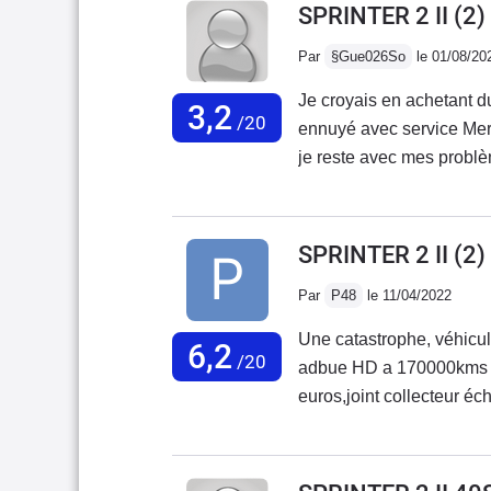
SPRINTER 2 II (2
Par
§Gue026So
le 01/08/20
Je croyais en achetant du
3,2
/20
ennuyé avec service Mercedes Fr
je reste avec mes problè
avec 20000 kmBatterie qui
gauche se ferme mal, cod
obligé de changer le char
SPRINTER 2 II (2)
consommation 17 litres a
Par
P48
le 11/04/2022
pas son prix excessif.,J
qui était fiable et une a
Une catastrophe, véhicul
6,2
m'en débarrasser au plus
/20
adbue HD a 170000kms c
ces véhicules.J'ai rencon
euros,joint collecteur 
ne rachèteront pas de Me
fumé a l'intérieur du mot
de rouille le véhicule a