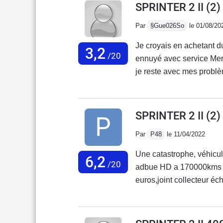
SPRINTER 2 II (2
Par
§Gue026So
le 01/08/20
Je croyais en achetant du
3,2
/20
ennuyé avec service Mercedes Fr
je reste avec mes problè
avec 20000 kmBatterie qui
gauche se ferme mal, cod
obligé de changer le char
SPRINTER 2 II (2)
consommation 17 litres a
Par
P48
le 11/04/2022
pas son prix excessif.,J
qui était fiable et une a
Une catastrophe, véhicul
6,2
m'en débarrasser au plus
/20
adbue HD a 170000kms c
ces véhicules.J'ai rencon
euros,joint collecteur 
ne rachèteront pas de Me
fumé a l'intérieur du mot
de rouille le véhicule a