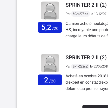
entretenueSURTOUT 
SPRINTER 2 II (2)
différente d'un usage quo
ACHETEZ DE LA QUAL
Par
§Chr275Ks
le 19/12/201
mercedes
Camion acheté neuf,déjà 
5,2
/20
HS, incroyable une poube
charge leurs défauts de fa
tribunal.Marque à éviter
de fiabilité.Fini le tem
!!!!!
SPRINTER 2 II (2
Par
§Piv222sZ
le 31/03/201
Acheté en octobre 2018 l
2
/20
d'expert en constat d'exp
déforme au premier rayon
les procès seront terminé
génération de sprinter il 