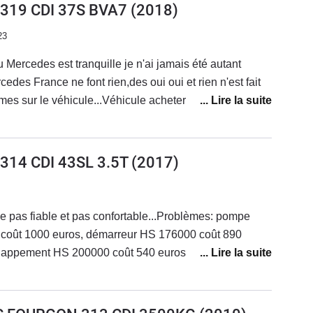
) 319 CDI 37S BVA7
(2018)
23
 Mercedes est tranquille je n'ai jamais été autant
ance ne font rien,des oui oui et rien n'est fait
mes sur le véhicule...Véhicule acheter neuf de 3 mois
 a lâché, peinture qui se décolle, porte latérale
e et phare ne marche plus, capot moteur mal fixé
nière, direction assistée très dur inconduisible,
 314 CDI 43SL 3.5T
(2017)
u 100 km en conduisant très doux.Véhicule ne justifie
'ai eu de nombreux véhicules et de marque différentes
ssistance qui vous tenez au courant.Très déçu je veux
e pas fiable et pas confortable...Problèmes: pompe
 vite. Car Mercedes ne résout pas les problèmes de
oût 1000 euros, démarreur HS 176000 coût 890
tré d'autres utilisateurs très mécontent de Mercedes il
échappement HS 200000 coût 540 euros.Actuellement
rcedes... moi non plus...
eur..A fuir c'est une merguez et je passe les problèmes
 278000 kms et cela devient préoccupant.