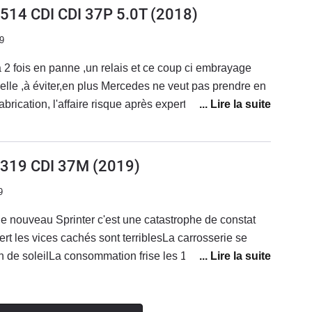
NE PAS ALLEZ CHEZ MERCEDES EN CROYANT
 514 CDI CDI 37P 5.0T
(2018)
tidien donc un avi à part :)
ITER PARCE QUE C'EST PLUS CHERmerci
9
2 fois en panne ,un relais et ce coup ci embrayage
lle ,à éviter,en plus Mercedes ne veut pas prendre en
brication, l'affaire risque après expertise de finir au
 absolument,manque de professionnalisme,de qualité et
ps des bonnes mercos,enseigne à oublier très rapidement
) 319 CDI 37M
(2019)
9
e nouveau Sprinter c'est une catastrophe de constat
ert les vices cachés sont terriblesLa carrosserie se
 de soleilLa consommation frise les 15 litres Des que
s on se replie sur le Crafter surtout n'achetez pas cette
n'y a que la façade