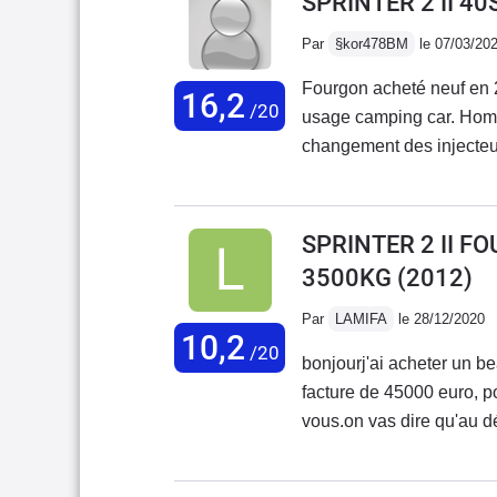
SPRINTER 2 II 4
Par
§kor478BM
le 07/03/20
Fourgon acheté neuf en 
16,2
/20
usage camping car. Homo
changement des injecteu
de tous les joints car m
moteur pour une fuite mot
rouille sous chassis, ce 
SPRINTER 2 II F
des nombreux problèmes, 
3500KG
(2012)
par la marque ! Mon conc
du véhicule ! Les avanta
Par
LAMIFA
le 28/12/2020
10,2
insonorisation, puissance
/20
bonjourj'ai acheter un b
peinture désastreuse, nom
facture de 45000 euro, p
Villebrequin cassé et peu
vous.on vas dire qu'au dé
retour de mercedes... c'e
plusquand vous prenez r
problème des bi turbos...
dise que ça peut attendr
ont la même mésaventures,