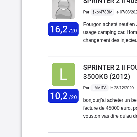
SPRINTER 2 II 4
Par
§kor478BM
le 07/03/20
Fourgon acheté neuf en 
16,2
/20
usage camping car. Homo
changement des injecteu
de tous les joints car m
moteur pour une fuite mot
rouille sous chassis, ce 
SPRINTER 2 II F
des nombreux problèmes, 
3500KG
(2012)
par la marque ! Mon conc
du véhicule ! Les avanta
Par
LAMIFA
le 28/12/2020
10,2
insonorisation, puissance
/20
bonjourj'ai acheter un b
peinture désastreuse, nom
facture de 45000 euro, p
Villebrequin cassé et peu
vous.on vas dire qu'au dé
retour de mercedes... c'e
plusquand vous prenez r
problème des bi turbos...
dise que ça peut attendr
ont la même mésaventures,