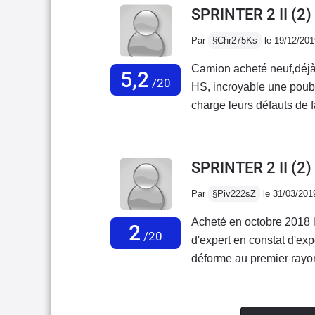
entretenueSURTOUT 
SPRINTER 2 II (2)
différente d'un usage quo
ACHETEZ DE LA QUAL
Par
§Chr275Ks
le 19/12/201
mercedes
Camion acheté neuf,déjà 
5,2
/20
HS, incroyable une poube
charge leurs défauts de fa
tribunal.Marque à éviter
de fiabilité.Fini le tem
!!!!!
SPRINTER 2 II (2
Par
§Piv222sZ
le 31/03/201
Acheté en octobre 2018 l
2
/20
d'expert en constat d'exp
déforme au premier rayon
les procès seront terminé
génération de sprinter il 