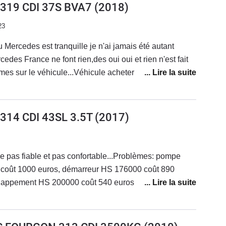
) 319 CDI 37S BVA7
(2018)
23
 Mercedes est tranquille je n'ai jamais été autant
ance ne font rien,des oui oui et rien n'est fait
mes sur le véhicule...Véhicule acheter neuf de 3 mois
 a lâché, peinture qui se décolle, porte latérale
e et phare ne marche plus, capot moteur mal fixé
nière, direction assistée très dur inconduisible,
 314 CDI 43SL 3.5T
(2017)
u 100 km en conduisant très doux.Véhicule ne justifie
'ai eu de nombreux véhicules et de marque différentes
ssistance qui vous tenez au courant.Très déçu je veux
e pas fiable et pas confortable...Problèmes: pompe
 vite. Car Mercedes ne résout pas les problèmes de
oût 1000 euros, démarreur HS 176000 coût 890
tré d'autres utilisateurs très mécontent de Mercedes il
échappement HS 200000 coût 540 euros.Actuellement
rcedes... moi non plus...
eur..A fuir c'est une merguez et je passe les problèmes
 278000 kms et cela devient préoccupant.