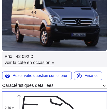
Flottes
Auto
Services
Forum
Moto
Prix :
42 092 €
Marques
voir la cote en occasion
»
Poser votre question sur le forum
Financer
Caractéristiques détaillées
2,70 m