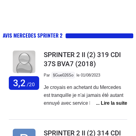
AVIS MERCEDES SPRINTER 2
SPRINTER 2 II (2) 319 CDI
37S BVA7
(2018)
Par
§Gue026So
le 01/08/2023
3,2
/20
Je croyais en achetant du Mercedes
est tranquille je n'ai jamais été autant
ennuyé avec service Mercedes France
ne font rien,des oui oui et rien n'est fait
je reste avec mes problèmes sur le
véhicule...Véhicule acheter neuf de 3
SPRINTER 2 II (2) 314 CDI
mois avec 20000 kmBatterie qui a