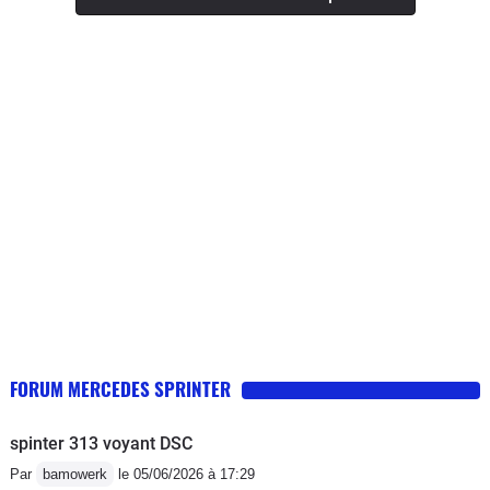
les 15 litres Des que les procès seront
terminés on se replie sur le Crafter
surtout n'achetez pas cette génération
de sprinter il n'y a que la façade
FORUM MERCEDES SPRINTER
spinter 313 voyant DSC
Par
bamowerk
le 05/06/2026 à 17:29