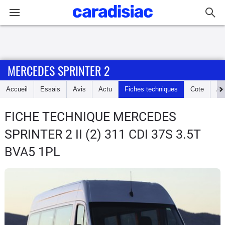
Connexion / Inscription
MERCEDES SPRINTER 2
Accueil
Accueil
Essais
Avis
Actu
Fiches techniques
Cote
An
Actu
FICHE TECHNIQUE MERCEDES
Essais
SPRINTER 2
II (2) 311 CDI 37S 3.5T
Guide
BVA5 1PL
d'achat
Electriques
Utilitaires