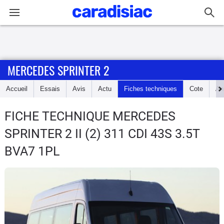
Connexion / Inscription
MERCEDES SPRINTER 2
Accueil
Accueil
Essais
Avis
Actu
Fiches techniques
Cote
An
Actu
FICHE TECHNIQUE MERCEDES
Essais
SPRINTER 2
II (2) 311 CDI 43S 3.5T
Guide
BVA7 1PL
d'achat
Electriques
Utilitaires