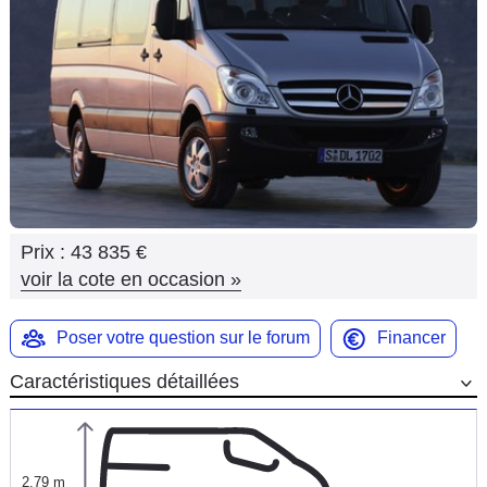
Flottes
Auto
Services
Forum
Moto
Prix :
43 835 €
Marques
voir la cote en occasion
»
Poser votre question sur le forum
Financer
Caractéristiques détaillées
2,79 m