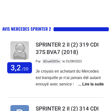
AVIS MERCEDES SPRINTER 2
SPRINTER 2 II (2) 319 CDI
37S BVA7
(2018)
Par
§Gue026So
le 01/08/2023
3,2
/20
Je croyais en achetant du Mercedes
est tranquille je n'ai jamais été autant
ennuyé avec service Mercedes France
ne font rien,des oui oui et rien n'est fait
je reste avec mes problèmes sur le
véhicule...Véhicule acheter neuf de 3
SPRINTER 2 II (2) 314 CDI
mois avec 20000 kmBatterie qui a