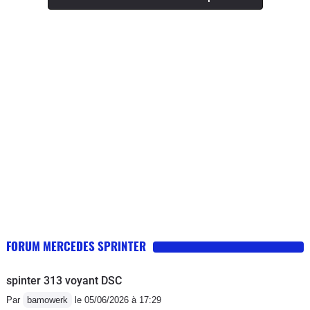
les 15 litres Des que les procès seront
terminés on se replie sur le Crafter
surtout n'achetez pas cette génération
de sprinter il n'y a que la façade
FORUM MERCEDES SPRINTER
spinter 313 voyant DSC
Par
bamowerk
le 05/06/2026 à 17:29