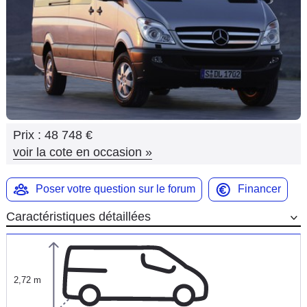
Flottes
Auto
Services
Forum
Prix :
48 748 €
Moto
voir la cote en occasion
»
Marques
Poser votre question sur le forum
Financer
Caractéristiques détaillées
2,72 m