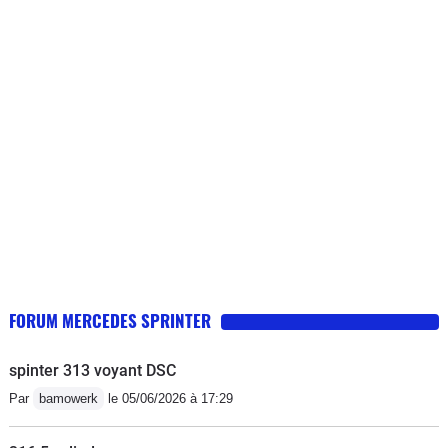
surtout n'achetez pas cette génération
de sprinter il n'y a que la façade
FORUM MERCEDES SPRINTER
spinter 313 voyant DSC
Par
bamowerk
le 05/06/2026 à 17:29