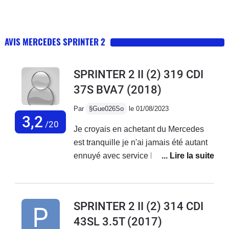
AVIS MERCEDES SPRINTER 2
SPRINTER 2 II (2) 319 CDI
37S BVA7
(2018)
Par
§Gue026So
le 01/08/2023
3,2
/20
Je croyais en achetant du Mercedes
est tranquille je n'ai jamais été autant
ennuyé avec service Mercedes France
ne font rien,des oui oui et rien n'est fait
je reste avec mes problèmes sur le
véhicule...Véhicule acheter neuf de 3
SPRINTER 2 II (2) 314 CDI
mois avec 20000 kmBatterie qui a
43SL 3.5T
(2017)
lâché, peinture qui se décolle, porte