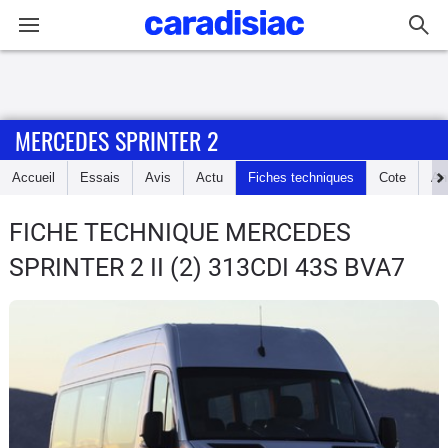
Connexion / Inscription
MERCEDES SPRINTER 2
Accueil
Accueil
Essais
Avis
Actu
Fiches techniques
Cote
An
Actu
FICHE TECHNIQUE MERCEDES
Essais
SPRINTER 2
II (2) 313CDI 43S BVA7
Guide
d'achat
Electriques
Utilitaires