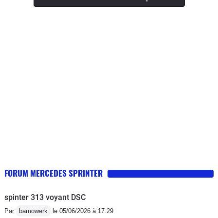
les 15 litres Des que les procès seront
terminés on se replie sur le Crafter
surtout n'achetez pas cette génération
de sprinter il n'y a que la façade
FORUM MERCEDES SPRINTER
spinter 313 voyant DSC
Par
bamowerk
le 05/06/2026 à 17:29