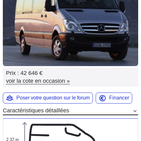
Flottes
Auto
Services
Forum
Moto
Prix :
42 646 €
Marques
voir la cote en occasion
»
Poser votre question sur le forum
Financer
Caractéristiques détaillées
2,37 m