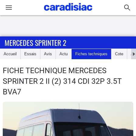
Connexion / Inscription
MERCEDES SPRINTER 2
Accueil
Accueil
Essais
Avis
Actu
Fiches techniques
Cote
An
Actu
FICHE TECHNIQUE MERCEDES
Essais
SPRINTER 2
II (2) 314 CDI 32P 3.5T
Guide
BVA7
d'achat
Electriques
Utilitaires