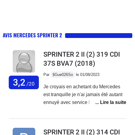
AVIS MERCEDES SPRINTER 2
SPRINTER 2 II (2) 319 CDI
37S BVA7
(2018)
Par
§Gue026So
le 01/08/2023
3,2
/20
Je croyais en achetant du Mercedes
est tranquille je n'ai jamais été autant
ennuyé avec service Mercedes France
ne font rien,des oui oui et rien n'est fait
je reste avec mes problèmes sur le
véhicule...Véhicule acheter neuf de 3
SPRINTER 2 II (2) 314 CDI
mois avec 20000 kmBatterie qui a