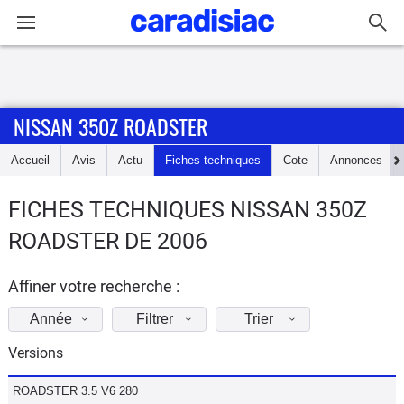
Connexion / Inscription
NISSAN 350Z ROADSTER
Accueil
Accueil
Avis
Actu
Fiches techniques
Cote
Annonces
Actu
FICHES TECHNIQUES NISSAN 350Z
Essais
ROADSTER DE 2006
Guide
d'achat
Affiner votre recherche :
Année
Filtrer
Trier
Electriques
Versions
Utilitaires
ROADSTER 3.5 V6 280