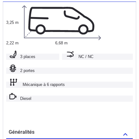
3,25 m
2,22 m
6,68 m
3 places
NC / NC
2 portes
Mécanique à 6 rapports
Diesel
Généralités