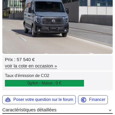
Flottes
Auto
Services
Forum
Moto
Prix :
57 540 €
Marques
voir la cote en occasion
»
Taux d'émission de CO2
0g/km - Malus : 0 €
Poser votre question sur le forum
Financer
Caractéristiques détaillées