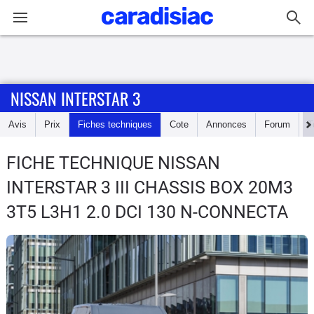
Connexion / Inscription
NISSAN INTERSTAR 3
Accueil
Avis
Prix
Fiches techniques
Cote
Annonces
Forum
T
Actu
FICHE TECHNIQUE NISSAN
Essais
INTERSTAR 3
III CHASSIS BOX 20M3
Guide
3T5 L3H1 2.0 DCI 130 N-CONNECTA
d'achat
Electriques
Utilitaires