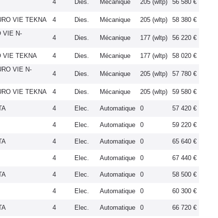
4
Dies.
Mécanique
205 (wltp)
56 580 €
EURO VIE TEKNA
4
Dies.
Mécanique
205 (wltp)
58 380 €
 VIE N-
4
Dies.
Mécanique
177 (wltp)
56 220 €
O VIE TEKNA
4
Dies.
Mécanique
177 (wltp)
58 020 €
URO VIE N-
4
Dies.
Mécanique
205 (wltp)
57 780 €
EURO VIE TEKNA
4
Dies.
Mécanique
205 (wltp)
59 580 €
TA
4
Elec.
Automatique
0
57 420 €
4
Elec.
Automatique
0
59 220 €
TA
4
Elec.
Automatique
0
65 640 €
4
Elec.
Automatique
0
67 440 €
TA
4
Elec.
Automatique
0
58 500 €
4
Elec.
Automatique
0
60 300 €
TA
4
Elec.
Automatique
0
66 720 €