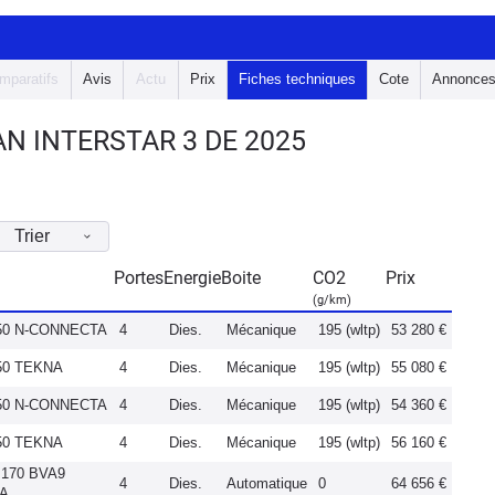
mparatifs
Avis
Actu
Prix
Fiches techniques
Cote
Annonce
N INTERSTAR 3 DE 2025
Trier
Portes
Energie
Boite
CO2
Prix
(g/km)
150 N-CONNECTA
4
Dies.
Mécanique
195 (wltp)
53 280 €
150 TEKNA
4
Dies.
Mécanique
195 (wltp)
55 080 €
150 N-CONNECTA
4
Dies.
Mécanique
195 (wltp)
54 360 €
150 TEKNA
4
Dies.
Mécanique
195 (wltp)
56 160 €
 170 BVA9
4
Dies.
Automatique
0
64 656 €
NA