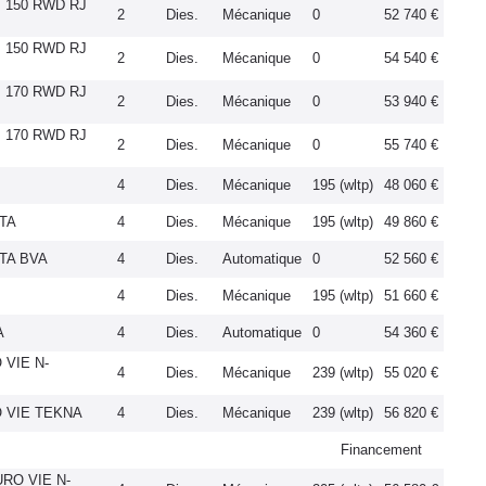
I 150 RWD RJ
2
Dies.
Mécanique
0
52 740 €
I 150 RWD RJ
2
Dies.
Mécanique
0
54 540 €
I 170 RWD RJ
2
Dies.
Mécanique
0
53 940 €
I 170 RWD RJ
2
Dies.
Mécanique
0
55 740 €
4
Dies.
Mécanique
195 (wltp)
48 060 €
CTA
4
Dies.
Mécanique
195 (wltp)
49 860 €
CTA BVA
4
Dies.
Automatique
0
52 560 €
4
Dies.
Mécanique
195 (wltp)
51 660 €
A
4
Dies.
Automatique
0
54 360 €
 VIE N-
4
Dies.
Mécanique
239 (wltp)
55 020 €
O VIE TEKNA
4
Dies.
Mécanique
239 (wltp)
56 820 €
Financement
URO VIE N-