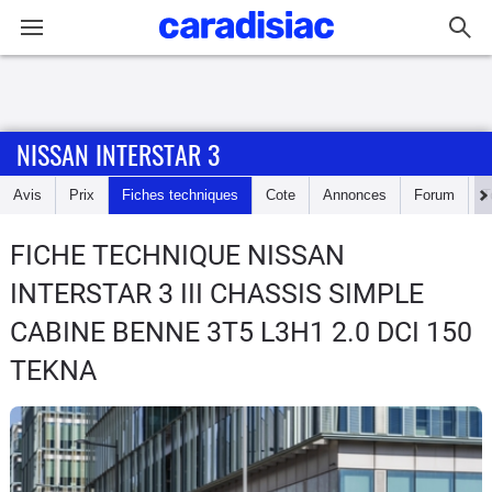
Connexion / Inscription
NISSAN INTERSTAR 3
Accueil
Avis
Prix
Fiches techniques
Cote
Annonces
Forum
T
Actu
FICHE TECHNIQUE NISSAN
Essais
INTERSTAR 3
III CHASSIS SIMPLE
Guide
CABINE BENNE 3T5 L3H1 2.0 DCI 150
d'achat
TEKNA
Electriques
Utilitaires