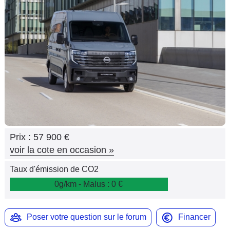
Flottes
Auto
Services
Forum
Moto
Marques
Prix :
57 900 €
voir la cote en occasion
»
Taux d'émission de CO2
0g/km - Malus : 0 €
Poser votre question sur le forum
Financer