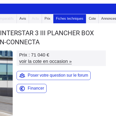
mparatifs
Avis
Actu
Prix
Fiches techniques
Cote
Annonce
 INTERSTAR 3
III PLANCHER BOX
 N-CONNECTA
Prix :
71 040 €
voir la cote en occasion
»
Poser votre question sur le forum
Financer