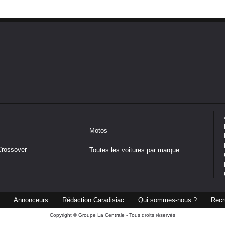
Motos
Crossover
Toutes les voitures par marque
Annonceurs
Rédaction Caradisiac
Qui sommes-nous ?
Recr
Copyright © Groupe La Centrale - Tous droits réservés