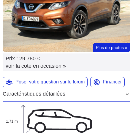
Flottes
Auto
Services
Forum
Plus de photos
»
Prix :
29 780 €
Moto
voir la cote en occasion
»
Marques
Poser votre question sur le forum
Financer
Caractéristiques détaillées
1,71 m