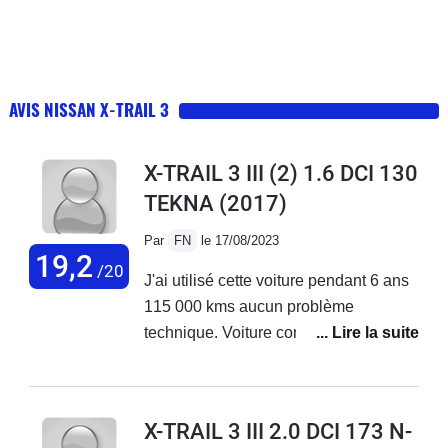
AVIS NISSAN X-TRAIL 3
X-TRAIL 3 III (2) 1.6 DCI 130
TEKNA
(2017)
Par
FN
le 17/08/2023
19,2
/20
J'ai utilisé cette voiture pendant 6 ans
115 000 kms aucun problème
technique. Voiture confortable très
bonne routière. Très bonne
habitabilité. Très bien équipé en
version tekna. Je conseil cette voiture
X-TRAIL 3 III 2.0 DCI 173 N-
de façon générale pour sa