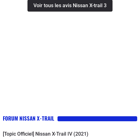
Voir tous les avis Nissan X-trail 3
chez un concessionnaire à VALENCE . après 6 mois ,
plus de clim : réponse du garage : oui , je sais, on a un
problème avec la sonde , elle gèle et la clim ne
fonctionne plus , il faut l'isoler ...??? comment ,
NISSAN vent des véhicules avec une clim mal conçue
? 6 mois plus tard au premières chaleurs ... plus de
garantie mais après test , le condenseur fuit !!!j'ai par
ailleurs une NISSAN MAXIMA de 25 ans dont la clim
fonctionne toujours très bien. L'obsolescence
programmée est passée par là et on ne peut plus
considérer NISSAN comme une marque fiable . J'aime
la détection du véhicule dans l'angle mort ; Je ne le
garderai pas huit ans comme la précédente !!! volume
de coffre mal conçu Galette en roue de secours
FORUM NISSAN X-TRAIL
[Topic Officiel] Nissan X-Trail IV (2021)