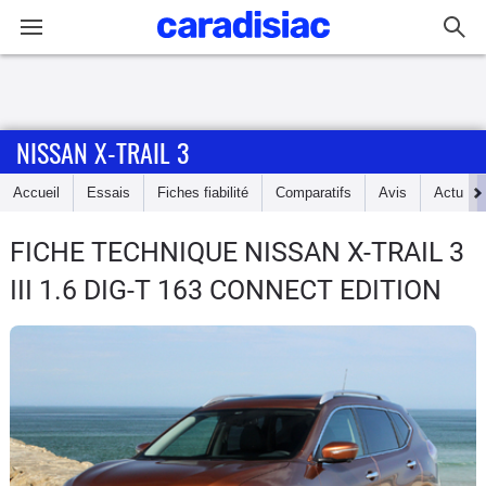
Connexion / Inscription
NISSAN X-TRAIL 3
Accueil
Accueil
Essais
Fiches fiabilité
Comparatifs
Avis
Actu
Actu
FICHE TECHNIQUE NISSAN X-TRAIL 3
Essais
III 1.6 DIG-T 163 CONNECT EDITION
Guide
d'achat
Electriques
Utilitaires