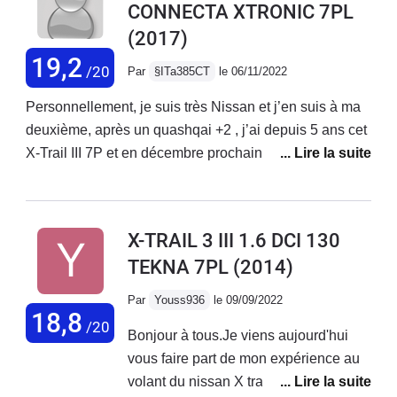
CONNECTA XTRONIC 7PL
polyvalence. Motorisation silencieuse
(2017)
et boite de vitesse automatique
agréable.
19,2
/20
Par
§ITa385CT
le 06/11/2022
Personnellement, je suis très Nissan et j’en suis à ma
deuxième, après un quashqai +2 , j’ai depuis 5 ans cet
X-Trail III 7P et en décembre prochain, je prends
livraison de du X-Trail 4. Si j’en suis là aujourd’hui,
c’est que je suis content de ces voitures. Jamais de
problème mécanique. En revanche sur les 2 premières
X-TRAIL 3 III 1.6 DCI 130
voiture, j’ai eu des problèmes de batterie. Surtout éviter
TEKNA 7PL
(2014)
d’écouter la radio ou la musique quand le moteur est
arrêté. Spécifiquement à la X-Trail III, j’ai eu un voyant (
Par
Youss936
le 09/09/2022
moteur) qui s’allumait régulièrement et s’éteignait
18,8
/20
Bonjour à tous.Je viens aujourd'hui
après. Aussi le voyant de collision comme si j’avais eu
vous faire part de mon expérience au
un choc à l’arrière. Très peu de problème par rapport à
volant du nissan X trail Tekna 1.6 dci
tout ce que j’ai pu lire ici. Je suis content de mes