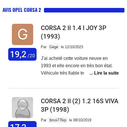
AVIS OPEL CORSA 2
CORSA 2 II 1.4 I JOY 3P
(1993)
Par
Gégé
le 12/10/2023
19,2
/20
J'ai acheté cette voiture neuve en
1993 et elle encore en très bon état.
Véhicule très fiable très bien fini pour
son époque. Je compte encore la
garder longtemps.
CORSA 2 II (2) 1.2 16S VIVA
3P
(1998)
Par
§moi776rp
le 08/10/2019