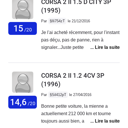
CORSA 2 II 1.5 D CITY 3P
comme voiture quand on débute c'est bien mais le
(1995)
confort est inexistant.
Par
§Ili754zT
le 21/12/2016
15
/20
Je l'ai acheté récemment, pour l'instant
pas déçu, pas de panne, rien à
signaler...Juste petite galère pour
vidanger le circuit de liquide de
refroidissement, je n'avais pas le
robinet situé sur le radiateur mais bon
CORSA 2 II 1.2 4CV 3P
on s'adapte...consommation aux
(1996)
alentours de 5l/100kmConvient
parfaitement aux jeunes conducteurs
Par
§Sil412pT
le 27/04/2016
pour se faire la main !Facile à
14,6
/20
Bonne petite voiture, la mienne a
conduire, facile à manoeuvré !Bref,
actuellement 212 000 km et tourne
une bonne petite voiture pour
toujours aussi bien, aucun gros
débuter...