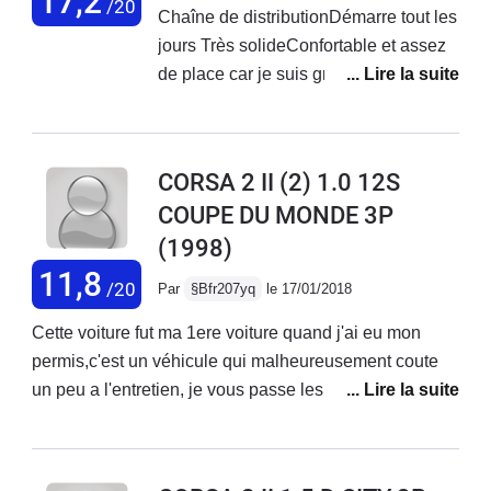
17,2
/20
Chaîne de distributionDémarre tout les
jours Très solideConfortable et assez
de place car je suis grandJ'ai fais 1800
kms en 4 jours, Marseille Bourges
Orléans Saint Etienne Aubagne aucun
soucis et mal nulle partBonne tenue
CORSA 2 II (2) 1.0 12S
de route Conso raisonnableBraquage
COUPE DU MONDE 3P
un peu juste pour un petit
(1998)
vehiculeManquait la clim
Centralisation fragile
11,8
/20
Par
§Bfr207yq
le 17/01/2018
Cette voiture fut ma 1ere voiture quand j'ai eu mon
permis,c'est un véhicule qui malheureusement coute
un peu a l'entretien, je vous passe les réparations
habituelles, cependant elle a eu un problème sur la
vanne egr (350 E) puis ensuite les bougies plus toute
la rampe d'allumage, la direction qui se bloquer, donc