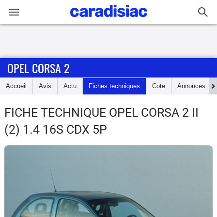
Connexion / Inscription
OPEL CORSA 2
Accueil
Accueil
Avis
Actu
Fiches techniques
Cote
Annonces
Actu
FICHE TECHNIQUE OPEL CORSA 2
II
Essais
(2) 1.4 16S CDX 5P
Guide
d'achat
Electriques
Utilitaires