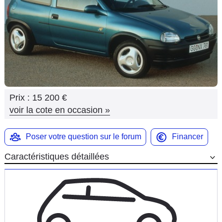
Flottes
Auto
Services
Forum
Prix :
15 200 €
Moto
voir la cote en occasion
»
Marques
Poser votre question sur le forum
Financer
Caractéristiques détaillées