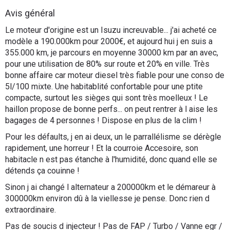
Flottes
Avis général
Auto
Le moteur d'origine est un Isuzu increuvable... j'ai acheté ce
modèle a 190.000km pour 2000€, et aujourd hui j en suis a
Services
355.000 km, je parcours en moyenne 30000 km par an avec,
pour une utilisation de 80% sur route et 20% en ville. Très
bonne affaire car moteur diesel très fiable pour une conso de
Forum
5l/100 mixte. Une habitablité confortable pour une ptite
compacte, surtout les sièges qui sont très moelleux ! Le
Moto
haillon propose de bonne perfs... on peut rentrer à l aise les
bagages de 4 personnes ! Dispose en plus de la clim !
Marques
Pour les défaults, j en ai deux, un le parrallélisme se dérègle
rapidement, une horreur ! Et la courroie Accesoire, son
habitacle n est pas étanche à l'humidité, donc quand elle se
détends ça couinne !
Sinon j ai changé l alternateur a 200000km et le démareur à
300000km environ dû à la viellesse je pense. Donc rien d
extraordinaire.
Pas de soucis d injecteur ! Pas de FAP / Turbo / Vanne egr /