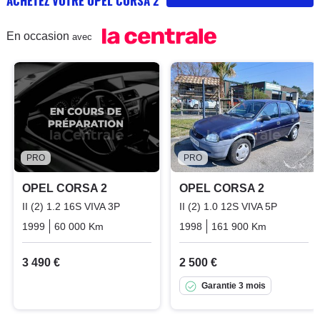
ACHETEZ VOTRE OPEL CORSA 2
En occasion
avec
PRO
PRO
OPEL CORSA 2
OPEL CORSA 2
II (2) 1.2 16S VIVA 3P
II (2) 1.0 12S VIVA 5P
1999
60 000 Km
Manuelle
Essence
1998
161 900 Km
Manuelle
3 490 €
2 500 €
Garantie 3 mois