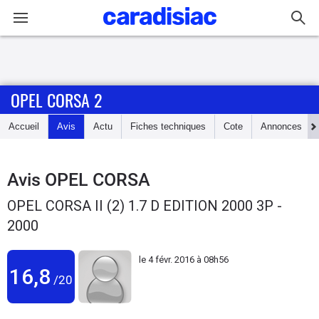
Connexion / Inscription
OPEL CORSA 2
Accueil
Accueil
Avis
Actu
Fiches techniques
Cote
Annonces
Actu
Essais
Avis
OPEL CORSA
OPEL CORSA II (2) 1.7 D EDITION 2000 3P -
Guide
2000
d'achat
le
4 févr. 2016 à 08h56
Electriques
16,8
/20
Utilitaires