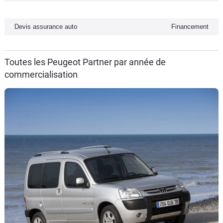
Flottes
Auto
Devis assurance auto
Financement
Services
Toutes les Peugeot Partner par année de
commercialisation
Forum
Moto
Marques