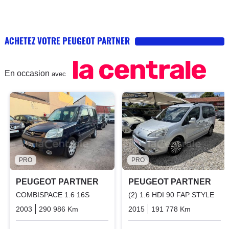
ACHETEZ VOTRE PEUGEOT PARTNER
En occasion
avec
PRO
PRO
PEUGEOT PARTNER
PEUGEOT PARTNER
COMBISPACE 1.6 16S
(2) 1.6 HDI 90 FAP STYLE
2003
290 986 Km
Manuelle
Essence
2015
191 778 Km
Manuelle