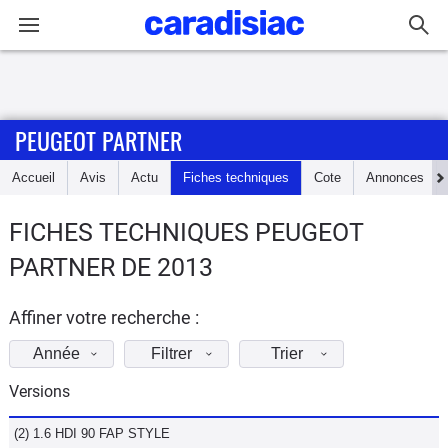
Connexion / Inscription
PEUGEOT PARTNER
Accueil
Accueil
Avis
Actu
Fiches techniques
Cote
Annonces
Actu
FICHES TECHNIQUES PEUGEOT
Essais
PARTNER DE 2013
Guide
d'achat
Affiner votre recherche :
Année
Filtrer
Trier
Electriques
Versions
Utilitaires
(2) 1.6 HDI 90 FAP STYLE