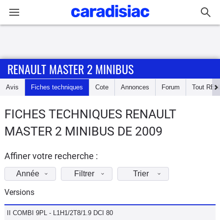
Connexion / Inscription
RENAULT MASTER 2 MINIBUS
Accueil
Avis
Fiches techniques
Cote
Annonces
Forum
Tout
REN
Actu
FICHES TECHNIQUES RENAULT
Essais
MASTER 2 MINIBUS DE 2009
Guide
d'achat
Affiner votre recherche :
Année
Filtrer
Trier
Electriques
Versions
Utilitaires
II COMBI 9PL - L1H1/2T8/1.9 DCI 80