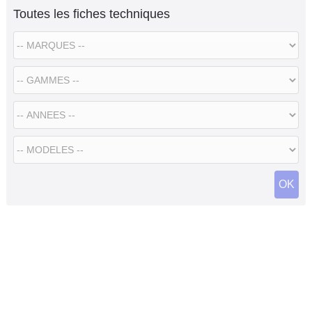
Toutes les fiches techniques
Flottes
Auto
Services
Forum
Moto
Marques