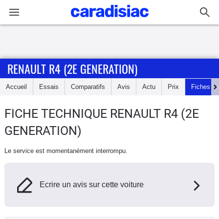
Connexion / Inscription
RENAULT R4 (2E GENERATION)
Accueil
Accueil
Essais
Comparatifs
Avis
Actu
Prix
Fiches te
Actu
FICHE TECHNIQUE RENAULT R4 (2E
Essais
GENERATION)
Guide
Le service est momentanément interrompu.
d'achat
Electriques
Ecrire un avis sur cette voiture
Utilitaires